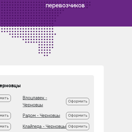
перевозчиков
Черновцы
Влоцлавек -
мить
Оформить
Черновцы
Радом - Черновцы
мить
Оформить
Клайпеда - Черновцы
мить
Оформить