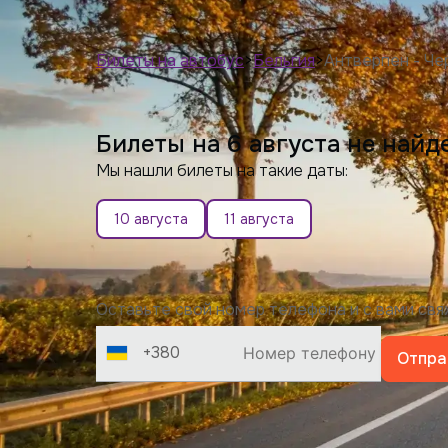
Билеты на автобус
>
Бельгия
>
Антверпен - Че
Билеты на 6 августа не найд
Мы нашли билеты на такие даты:
10 августа
11 августа
Оставьте свой номер телефона и с вами св
+380
Отпра