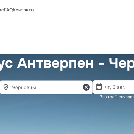
ас
FAQ
Контакты
ус Антверпен - Че
Завтра
Післязав