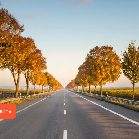
рновцы
ены
яжется наш менеджер.
вить