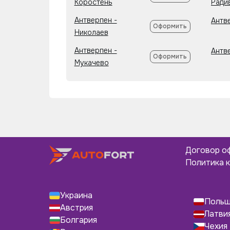
Коростень
Ради
Антверпен -
Антв
Оформить
Николаев
Антверпен -
Антв
Оформить
Мукачево
Договор о
Политика 
Украина
Поль
Австрия
Латви
Болгария
Чехия