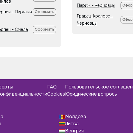
вилов
Париж - Черновцы
Офор
ерпен - Пирятин
Оформить
Градец-Кралове -
Офор
Черновцы
ерпен - Смела
Оформить
ферты
FAQ
Пользовательское соглаше
конфиденциальности
Cookies
Юридические вопросы
ша
Молдова
я
Литва
Венгрия