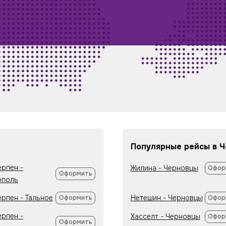
Популярные рейсы в 
ерпен -
Жилина - Черновцы
Офор
Оформить
ополь
ерпен - Тальное
Нетешин - Черновцы
Оформить
Офор
ерпен -
Хасселт - Черновцы
Офор
Оформить