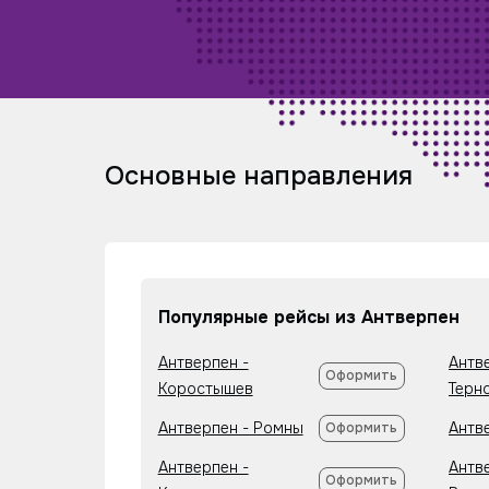
Основные направления
Популярные рейсы из Антверпен
Антверпен -
Антв
Оформить
Коростышев
Терн
Антверпен - Ромны
Антв
Оформить
Антверпен -
Антв
Оформить