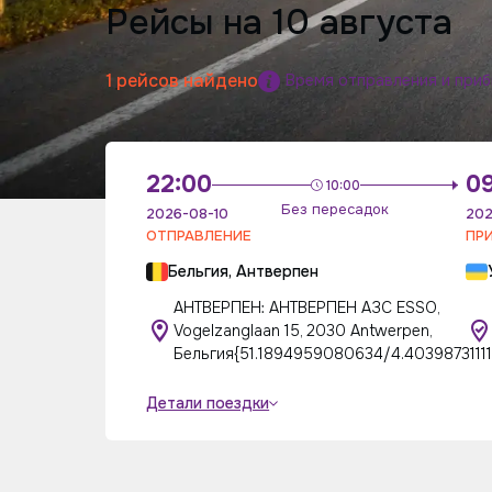
Рейсы на 10 августа
1 рейсов найдено
Время отправления и при
22:00
0
10:00
Без пересадок
2026-08-10
202
ОТПРАВЛЕНИЕ
ПР
Бельгия, Антверпен
АНТВЕРПЕН: АНТВЕРПЕН АЗС ESSO,
Vogelzanglaan 15, 2030 Antwerpen,
Бельгия{51.1894959080634/4.40398731111
Детали поездки