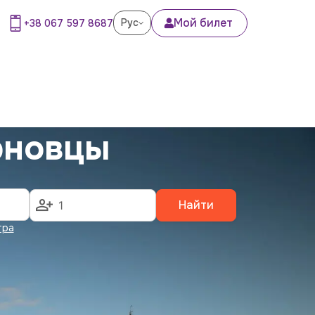
Мой билет
Рус
+38 067 597 8687
рновцы
Найти
тра