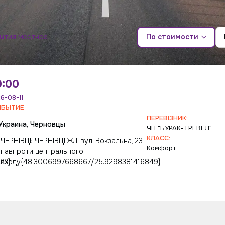
бытия местное
По стоимости
9:00
6-08-11
ИБЫТИЕ
ПЕРЕВІЗНИК:
Украина, Черновцы
ЧП "БУРАК-ТРЕВЕЛ"
КЛАСС:
ЧЕРНІВЦІ: ЧЕРНІВЦІ ЖД, вул. Вокзальна, 23
Комфорт
навпроти центрального
23}
входу{48.3006997668667/25.9298381416849}