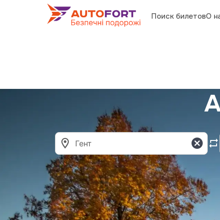
Поиск билетов
О н
А