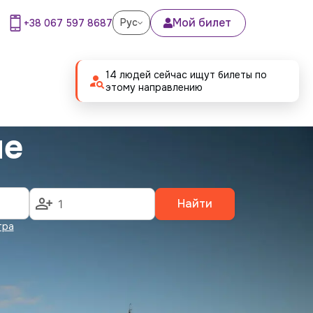
Мой билет
Рус
+38 067 597 8687
14 людей сейчас ищут билеты по
этому направлению
ле
Найти
тра