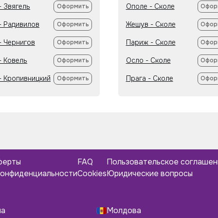
- Звягель
Ополе - Сколе
Оформить
Офор
- Радивилов
Жешув - Сколе
Оформить
Офор
- Чернигов
Париж - Сколе
Оформить
Офор
- Ковель
Осло - Сколе
Оформить
Офор
 - Кропивницкий
Прага - Сколе
Оформить
Офор
ферты
FAQ
Пользовательское соглаше
конфиденциальности
Cookies
Юридические вопросы
ша
Молдова