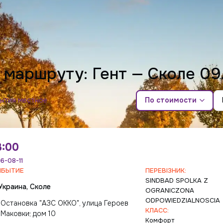
 маршруту: Гент — Сколе
09
бытия местное
По стоимости
3:00
6-08-11
ИБЫТИЕ
ПЕРЕВІЗНИК:
SINDBAD SPOLKA Z
Украина, Сколе
OGRANICZONA
ODPOWIEDZIALNOSCIA
Остановка "АЗС ОККО", улица Героев
КЛАСС:
Маковки; дом 10
Комфорт