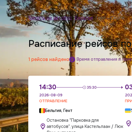
Билеты на автобус
>
Бельгия
>
Гент - Сколе
Расписание рейсов по
1 рейсов найдено
Время отправления и при
14:30
0
35:30
2026-08-09
202
ОТПРАВЛЕНИЕ
ПР
Бельгия, Гент
Остановка "Парковка для
автобусов", улица Кастельлаан / Люк