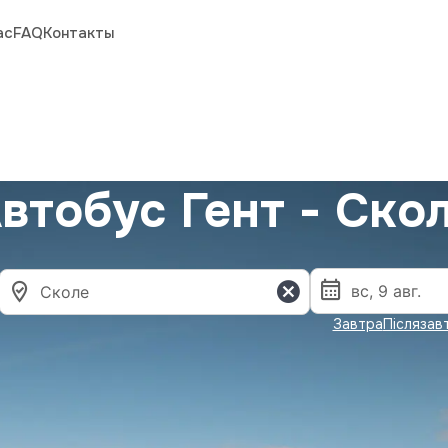
ас
FAQ
Контакты
втобус Гент - Ско
Завтра
Післязав