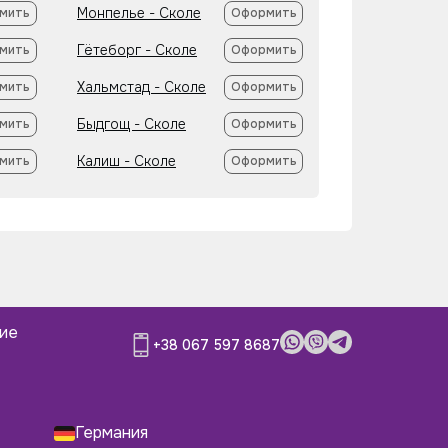
Монпелье - Сколе
мить
Оформить
Гётеборг - Сколе
мить
Оформить
Хальмстад - Сколе
мить
Оформить
Быдгощ - Сколе
мить
Оформить
Калиш - Сколе
мить
Оформить
ние
+38 067 597 8687
Германия