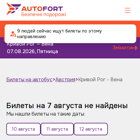
Автобус Кривой Рог - Вена
9 людей сейчас ищут билеты по этому
направлению
Кривой Рог — Вена
Змінити
07.08.2026, Пятница
Билеты на автобус
>
Австрия
>
Кривой Рог - Вена
Завтра
Післязавтра
Билеты на 7 августа не найдены
Мы нашли билеты на такие даты:
10 августа
11 августа
12 августа