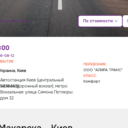
бытия местное
По стоимости
:00
6-08-12
ИБЫТИЕ
ПЕРЕВІЗНИК:
ООО "АЛИРА ТРАНС"
Украина, Киев
КЛАСС:
Автостанция Киев (центральный
Комфорт
75836463}
железнодорожный вокзал), метро
Вокзальная; улица Симона Петлюры;
дом 32