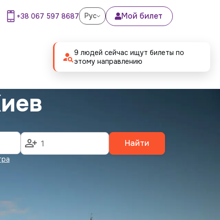
Мой билет
Рус
+38 067 597 8687
9 людей сейчас ищут билеты по
этому направлению
Киев
Найти
тра