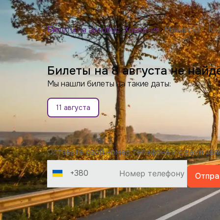
Билеты на автобус
>
Хорватия
>
Макарска - Ки
Билеты на 8 августа не найд
Мы нашли билеты на такие даты:
11 августа
Оставьте свой номер телефона и с вами св
+380
Отпра