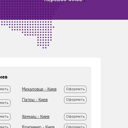
иев
Михаловце - Киев
мить
Оформить
Патры - Киев
Оформить
мить
Хемниц - Киев
мить
Оформить
Владимир - Киев
мить
Оформить