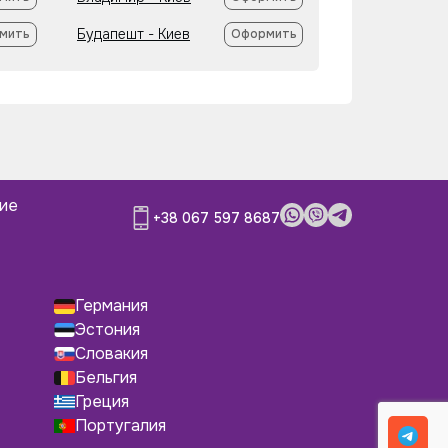
Будапешт - Киев
мить
Оформить
ние
+38 067 597 8687
Германия
Эстония
Словакия
Бельгия
Греция
Португалия