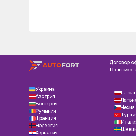
Договор о
Политика 
Украина
Поль
Австрия
Латви
Болгария
Чехия
Румыния
Турци
Франция
Итали
Норвегия
Швец
Хорватия