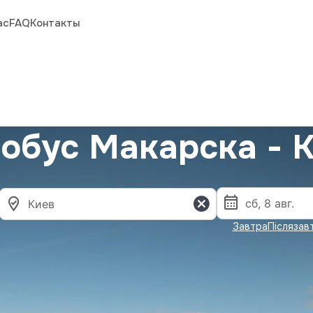
ас
FAQ
Контакты
обус Макарска - 
Завтра
Післязав