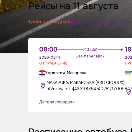
Рейсы на 11 августа
1 рейсов найдено
Время отправления и при
08:00
19
34:00
Без пересадок
2026-08-11
202
ОТПРАВЛЕНИЕ
ПР
Хорватия, Макарска
МАКАРСКА: МАКАРСЬКА (АЗС CRODUX),
ul.Vukovarska{43.3101354740281/17.00584
Детали поездки