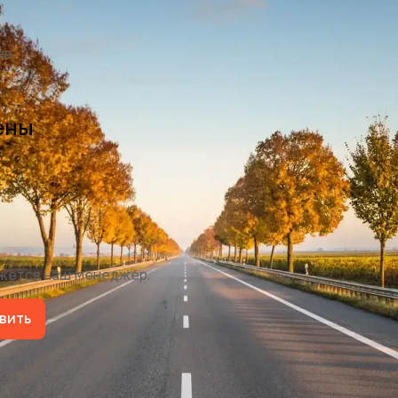
ев
ены
яжется наш менеджер.
вить