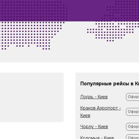
Популярные рейсы в К
Лодзь - Киев
Офор
Краков Аэропорт -
Офор
Киев
Чорлу - Киев
Офор
Коломыя - Киев
Офор