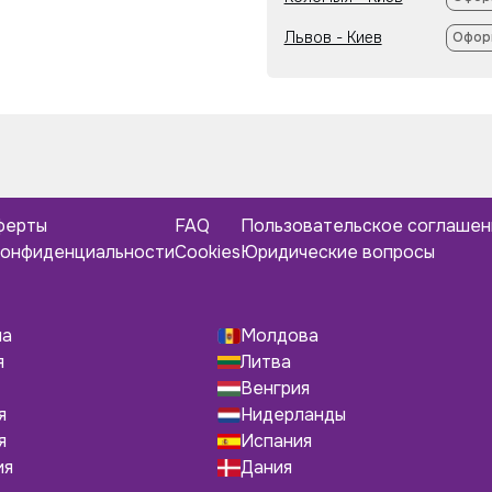
Львов - Киев
Офор
ферты
FAQ
Пользовательское соглаше
конфиденциальности
Cookies
Юридические вопросы
ша
Молдова
я
Литва
Венгрия
я
Нидерланды
я
Испания
ия
Дания