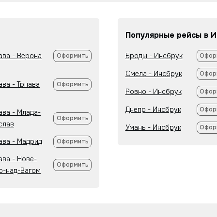
Популярные рейсы в И
ава - Верона
Броды - Инсбрук
Оформить
Офор
Смела - Инсбрук
Офор
ава - Трнава
Оформить
Ровно - Инсбрук
Офор
Днепр - Инсбрук
Офор
ава - Млада-
Оформить
слав
Умань - Инсбрук
Офор
ава - Мадрид
Оформить
ава - Нове-
Оформить
о-над-Вагом