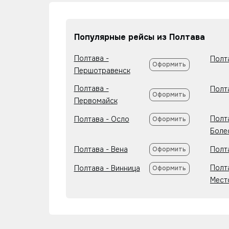
Популярные рейсы из Полтава
Полтава -
Полт
Оформить
Першотравенск
Полтава -
Полт
Оформить
Первомайск
Полт
Полтава - Осло
Оформить
Боле
Полтава - Вена
Полт
Оформить
Полт
Полтава - Винница
Оформить
Мест