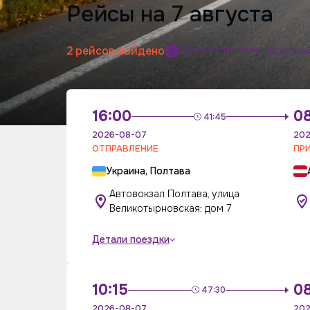
Рейсы на 7 августа
2 рейсов найдено
Время отправления и при
16:00
0
41:45
2026-08-07
202
ОТПРАВЛЕНИЕ
ПР
Украина, Полтава
Автовокзал Полтава, улица
Великотырновская; дом 7
Детали поездки
10:15
0
47:30
2026-08-07
202