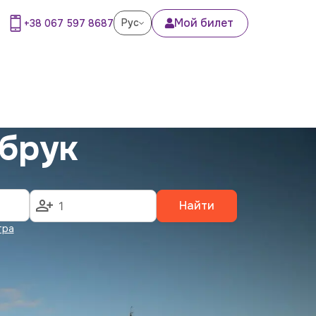
Мой билет
Рус
+38 067 597 8687
сбрук
Найти
тра