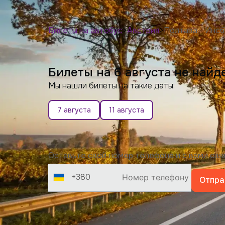
Билеты на автобус
>
Австрия
>
Полтава - Инсб
Билеты на 6 августа не найд
Мы нашли билеты на такие даты:
7 августа
11 августа
Оставьте свой номер телефона и с вами св
+380
Отпра