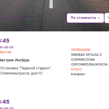
бытия местное
По стоимости
8:45
6-08-09
ПЕРЕВІЗНИК:
ИБЫТИЕ
SINDBAD SPOLKA Z
OGRANICZONA
Австрия, Инсбрук
ODPOWIEDZIALNOSCIA
Остановка "Ледяной стадион",
КЛАСС:
Олимпияштрассе; дом 10
Комфорт
8:45
6-08-09