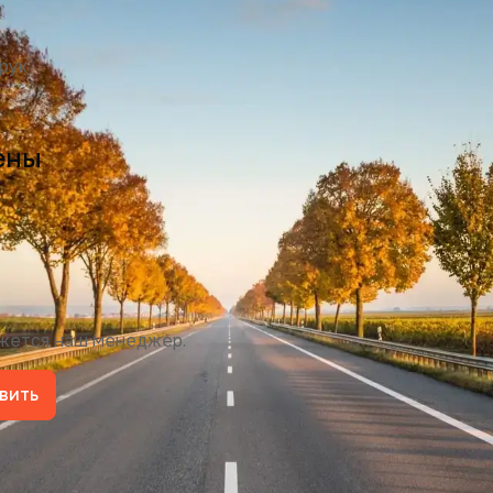
рук
ены
яжется наш менеджер.
вить