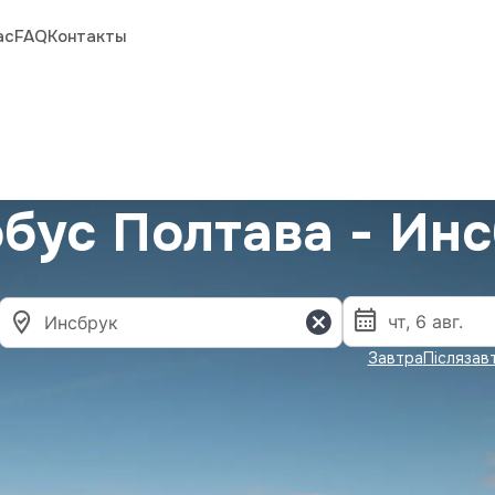
ас
FAQ
Контакты
бус Полтава - Ин
Завтра
Післязав