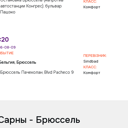
Остановка Брюссель (напротив
КЛАСС:
автостанции Конгрес), бульвар
Комфорт
Пашэко
:20
6-08-09
ИБЫТИЕ
ПЕРЕВІЗНИК:
Sindbad
Бельгия, Брюссель
КЛАСС:
Брюссель Пачеколан, Blvd Pacheco 9
Комфорт
Сарны - Брюссель