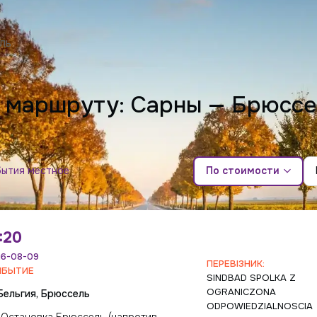
ль
о маршруту: Сарны — Брюсс
бытия местное
По стоимости
:20
6-08-09
ПЕРЕВІЗНИК:
ИБЫТИЕ
SINDBAD SPOLKA Z
OGRANICZONA
Бельгия, Брюссель
ODPOWIEDZIALNOSCIA