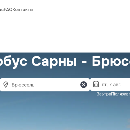
ас
FAQ
Контакты
обус Сарны - Брюс
Завтра
Післязав