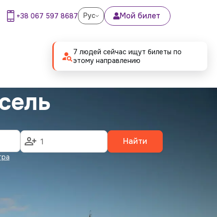
Мой билет
Рус
+38 067 597 8687
7 людей сейчас ищут билеты по
этому направлению
сель
Найти
тра