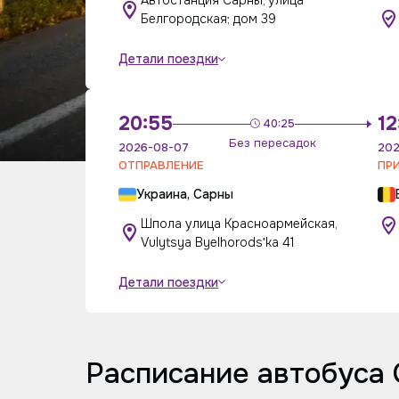
Автостанция Сарны, улица
Белгородская; дом 39
Детали поездки
20:55
12
40:25
Без пересадок
2026-08-07
202
ОТПРАВЛЕНИЕ
ПР
Украина, Сарны
Шпола улица Красноармейская,
Vulytsya Byelhorodsʹka 41
Детали поездки
Расписание автобуса 