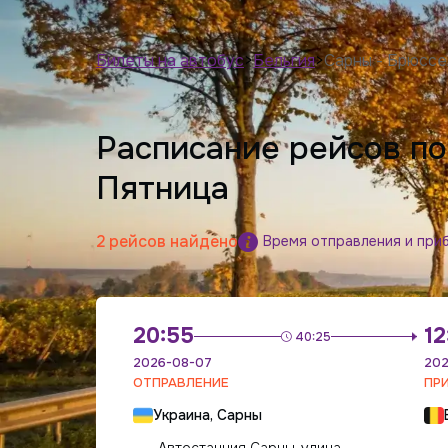
Билеты на автобус
>
Бельгия
>
Сарны - Брюссе
Расписание рейсов п
Пятница
2 рейсов найдено
Время отправления и при
20:55
12
40:25
2026-08-07
202
ОТПРАВЛЕНИЕ
ПР
Украина, Сарны