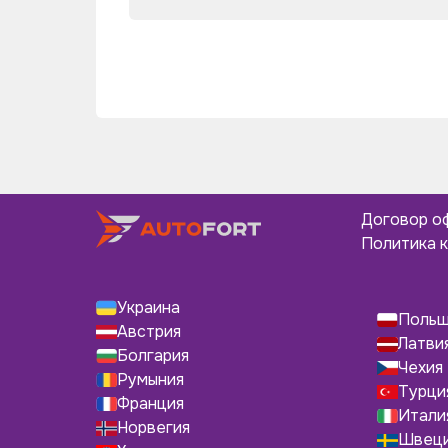
Договор о
Политика 
Украина
Поль
Австрия
Латви
Болгария
Чехия
Румыния
Турци
Франция
Итали
Норвегия
Швец