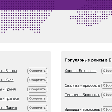
Популярные рейсы в 
ы - Бытом
Хорол - Брюссель
Оформить
Офор
ы - Киев
Оформить
Свалява - Брюссель
Офор
ы - Гдыня
Оформить
Пирятин - Брюссель
Офор
ы - Гданьск
Оформить
ы - Париж
Оформить
Винница - Брюссель
Офор