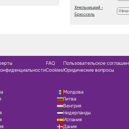
Хмельницкий -
Офор
Брюссель
ферты
FAQ
Пользовательское соглаше
конфиденциальности
Cookies
Юридические вопросы
ша
Молдова
я
Литва
Венгрия
я
Нидерланды
я
Испания
ия
Дания