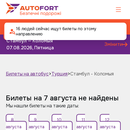
Автобус Стамбул - Коломыя
16 людей сейчас ищут билеты по этому
направлению
Стамбул — Коломыя
Змінити
07.08.2026, Пятница
Билеты на автобус
>
Турция
>
Стамбул - Коломыя
Завтра
Післязавтра
Билеты на 7 августа не найдены
Мы нашли билеты на такие даты:
8
9
10
11
12
августа
августа
августа
августа
августа