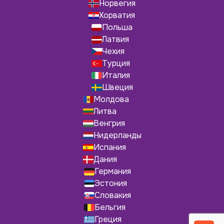
Норвегия
Хорватия
Польша
Латвия
Чехия
Турция
Италия
Швеция
Молдова
Литва
Венгрия
Нидерланды
Испания
Дания
Германия
Эстония
Словакия
Бельгия
Греция