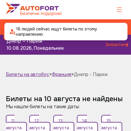
Автобус Днепр - Париж
16 людей сейчас ищут билеты по этому
направлению
Днепр — Париж
Змінити
10.08.2026, Понедельник
Билеты на автобус
>
Франция
>
Днепр - Париж
Завтра
Послезавтра
Билеты на 10 августа не найдены
Мы нашли билеты на такие даты:
11
12
13
14
15
августа
августа
августа
августа
августа