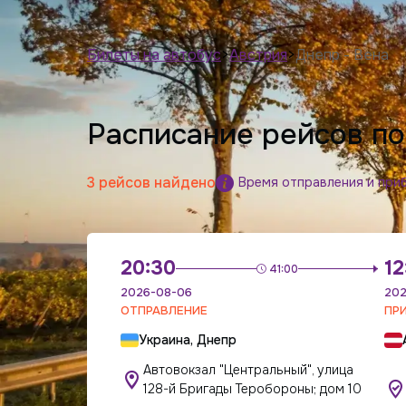
Билеты на автобус
>
Австрия
>
Днепр - Вена
Расписание рейсов п
3 рейсов найдено
Время отправления и при
20:30
12
41:00
2026-08-06
202
ОТПРАВЛЕНИЕ
ПР
Украина, Днепр
Автовокзал "Центральный", улица
128-й Бригады Теробороны; дом 10