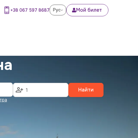
Мой билет
Рус
+38 067 597 8687
на
Найти
тра