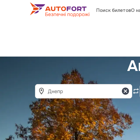
Поиск билетов
О н
А