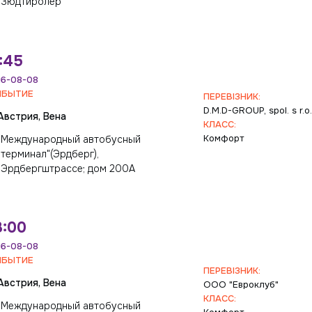
Зюдтиролер
:45
6-08-08
ИБЫТИЕ
ПЕРЕВІЗНИК:
D.M.D-GROUP, spol. s r.o
Австрия, Вена
КЛАСС:
Комфорт
Международный автобусный
терминал"(Эрдберг),
Эрдбергштрассе; дом 200А
8:00
6-08-08
ИБЫТИЕ
ПЕРЕВІЗНИК:
Австрия, Вена
ООО "Евроклуб"
КЛАСС:
Международный автобусный