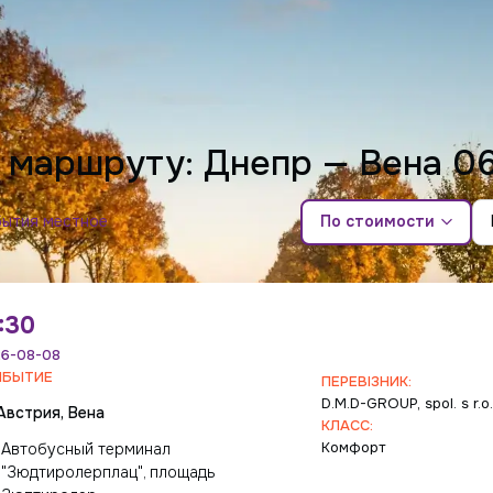
о маршруту: Днепр — Вена
06
бытия местное
По стоимости
:30
6-08-08
ИБЫТИЕ
ПЕРЕВІЗНИК:
D.M.D-GROUP, spol. s r.o
Австрия, Вена
КЛАСС:
Комфорт
Автобусный терминал
"Зюдтиролерплац", площадь