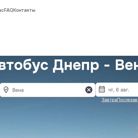
ас
FAQ
Контакты
втобус Днепр - Ве
Завтра
Послезав