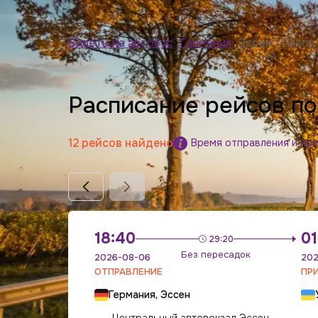
Билеты на автобус
>
Германия
>
Эссен - Львов
Расписание рейсов п
12 рейсов найдено
Время отправления и пр
18:40
01
29:20
Без пересадок
2026-08-06
202
ОТПРАВЛЕНИЕ
ПР
Германия, Эссен