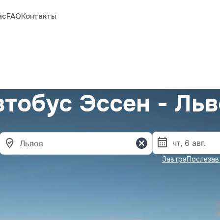
ас
FAQ
Контакты
втобус Эссен - Льв
Завтра
Послезав