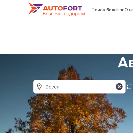
Поиск билетов
О н
А