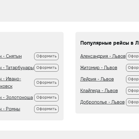
Популярные рейсы в Л
н - Снятын
Александрия - Львов
Оформить
Офор
н - Татарбунары
Житомир - Львов
Оформить
Офор
н - Ивано-
Лейрия - Львов
Офор
Оформить
ковск
Клайпеда - Львов
Офор
н - Золотоноша
Оформить
Доброполье - Львов
Офор
н - Ромны
Оформить