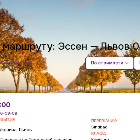
о маршруту: Эссен — Львов
0
ибытия местное
По стоимости
:00
6-08-08
ИБЫТИЕ
ПЕРЕВІЗНИК:
Sindbad
Украина, Львов
КЛАСС:
Комфорт