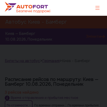
Автобус Киев - Бамберг
Киев — Бамберг
Змінити
10.08.2026, Понедельник
Билеты на автобус
>
Германия
>
Киев - Бамберг
Завтра
Послезавтра
Расписание рейсов по маршруту: Киев —
Бамберг
10.08.2026, Понедельник
3 рейсов найдено
Время отправления и прибытия местное
По стоимости
По времени отправки
По времени прибытия