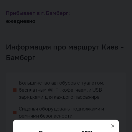
Прибывает в г. Бамберг:
ежедневно
Информация про маршрут Киев -
Бамберг
Большинство автобусов с туалетом,
бесплатным WI-FI, кофе, чаем, и USB
зарядками для каждого пассажира.
Сиденья оборудованы подножками и
ремнями безопасности.
Дети до 2 лет бесплатно с бронированием