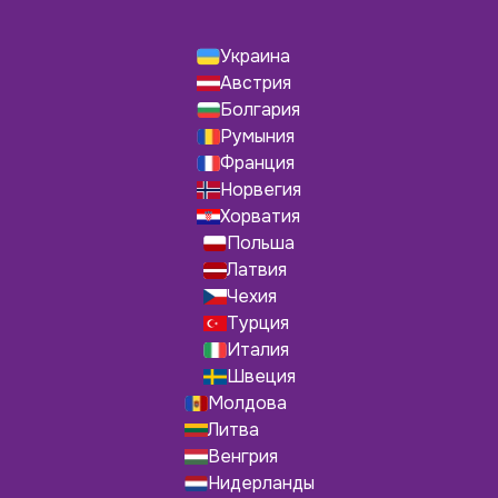
Украина
Австрия
Болгария
Румыния
Франция
Норвегия
Хорватия
Польша
Латвия
Чехия
Турция
Италия
Швеция
Молдова
Литва
Венгрия
Нидерланды