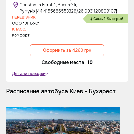
Constantin Istrati 1, Bucure?ti,
Румунія{44.4155686553326/26.0931120809107}
ПЕРЕВІЗНИК:
Самый быстрый
ООО "3Г БУС"
КЛАСС:
Комфорт
Оформить за 4260 грн
Свободные места:
10
Детали поездки
Расписание автобуса Киев - Бухарест