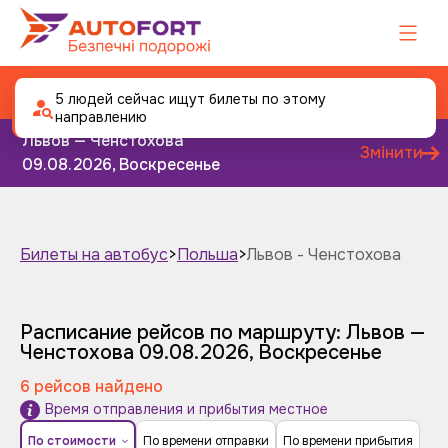
Автобус Львов - Ченстохова
5 людей сейчас ищут билеты по этому
направлению
Львов — Ченстохова
Змінити
09.08.2026, Воскресенье
Билеты на автобус
>
Польша
>
Львов - Ченстохова
Завтра
Послезавтра
Расписание рейсов по маршруту: Львов —
Ченстохова
09.08.2026, Воскресенье
6 рейсов найдено
Время отправления и прибытия местное
По стоимости
По времени отправки
По времени прибытия