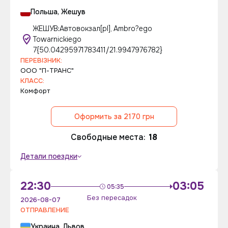
Польша, Жешув
ЖЕШУВ:Автовокзал[pl], Ambro?ego
Towarnickiego
7{50.04295971783411/21.9947976782}
ПЕРЕВІЗНИК:
ООО "П-ТРАНС"
КЛАСС:
Комфорт
Оформить за 2170 грн
Свободные места:
18
Детали поездки
22:30
03:05
05:35
Без пересадок
2026-08-07
ОТПРАВЛЕНИЕ
Украина, Львов