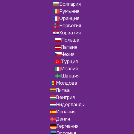
Болгария
Румыния
Франция
Норвегия
Хорватия
Польша
Латвия
Чехия
Турция
Италия
Швеция
Молдова
Литва
Венгрия
Нидерланды
Испания
Дания
Германия
Эстония