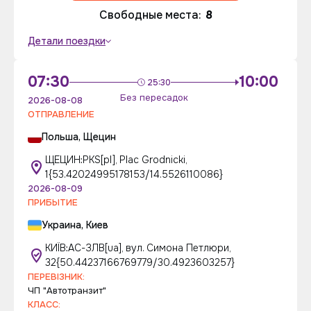
Свободные места:
8
Детали поездки
07:30
10:00
25:30
Без пересадок
2026-08-08
ОТПРАВЛЕНИЕ
Польша, Щецин
ЩЕЦИН:PKS[pl], Plac Grodnicki,
1{53.42024995178153/14.5526110086}
2026-08-09
ПРИБЫТИЕ
Украина, Киев
КИЇВ:АС-ЗЛВ[ua], вул. Симона Петлюри,
32{50.44237166769779/30.4923603257}
ПЕРЕВІЗНИК:
ЧП "Автотранзит"
КЛАСС: