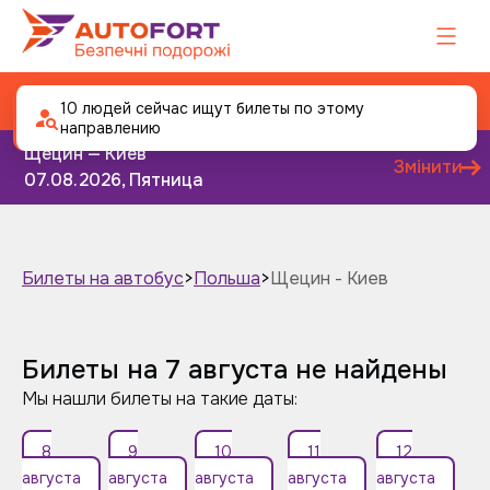
Автобус Щецин - Киев
10 людей сейчас ищут билеты по этому
направлению
Щецин — Киев
Змінити
07.08.2026, Пятница
Билеты на автобус
>
Польша
>
Щецин - Киев
Завтра
Послезавтра
Билеты на 7 августа не найдены
Мы нашли билеты на такие даты:
8
9
10
11
12
августа
августа
августа
августа
августа