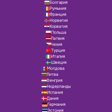
Болгария
Румыния
Франция
Норвегия
Хорватия
Польша
Латвия
Чехия
Турция
Италия
Швеция
Молдова
Литва
Венгрия
Нидерланды
Испания
Дания
Германия
Эстония