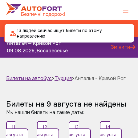
Автобус Анталья - Кривой Рог
13 людей сейчас ищут билеты по этому
направлению
Анталья — Кривой Рог
Змінити
09.08.2026, Воскресенье
Билеты на автобус
>
Турция
>
Анталья - Кривой Рог
Завтра
Післязавтра
Билеты на 9 августа не найдены
Мы нашли билеты на такие даты:
11
12
13
14
августа
августа
августа
августа