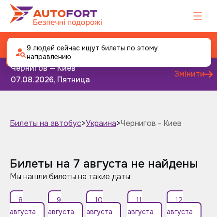
Автобус Чернигов - Киев
9 людей сейчас ищут билеты по этому
направлению
Чернигов — Киев
Змінити
07.08.2026, Пятница
Билеты на автобус
>
Украина
>
Чернигов - Киев
Завтра
Послезавтра
Билеты на 7 августа не найдены
Мы нашли билеты на такие даты:
8
9
10
11
12
августа
августа
августа
августа
августа