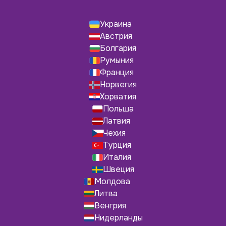
Украина
Австрия
Болгария
Румыния
Франция
Норвегия
Хорватия
Польша
Латвия
Чехия
Турция
Италия
Швеция
Молдова
Литва
Венгрия
Нидерланды