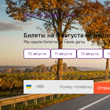
Билеты на автобус
>
Турция
>
Харьков - Измир
Билеты на 9 августа не найд
Мы нашли билеты на такие даты:
10 августа
11 августа
13 августа
1
Оставьте свой номер телефона и с вами св
+380
Отпра