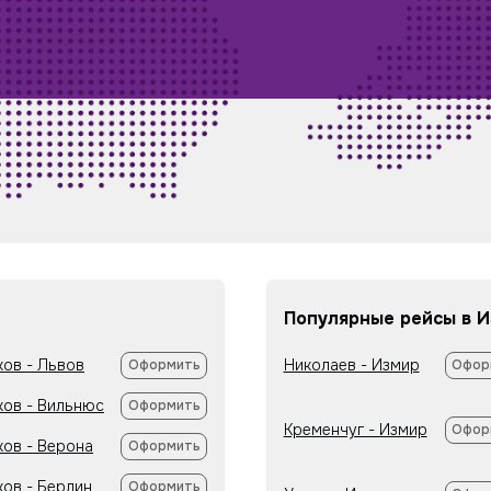
Популярные рейсы в 
ков - Львов
Николаев - Измир
Оформить
Офор
ков - Вильнюс
Оформить
Кременчуг - Измир
Офор
ков - Верона
Оформить
ков - Берлин
Оформить