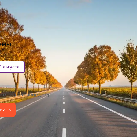
ены
4 августа
яжется наш менеджер.
вить