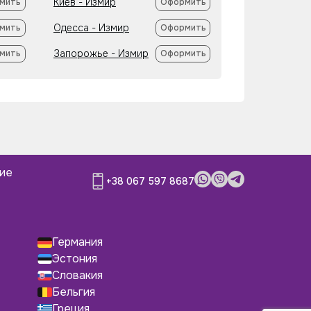
Киев - Измир
мить
Оформить
Одесса - Измир
мить
Оформить
Запорожье - Измир
мить
Оформить
ние
+38 067 597 8687
Германия
Эстония
Словакия
Бельгия
Греция