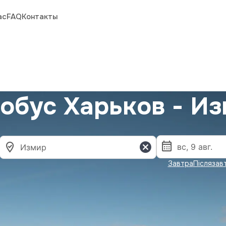
ас
FAQ
Контакты
обус Харьков - И
Завтра
Післязав