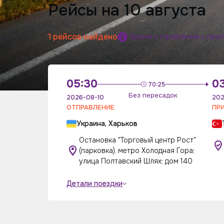
Рейсы на 10 августа
1 рейсов найдено
Время отправления и при
05:30
0
70:25
Без пересадок
2026-08-10
202
ОТПРАВЛЕНИЕ
ПР
Украина, Харьков
Остановка "Торговый центр Рост"
(парковка), метро Холодная Гора;
улица Полтавский Шлях; дом 140
Детали поездки