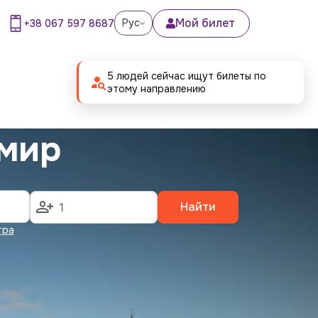
Мой билет
Рус
+38 067 597 8687
5 людей сейчас ищут билеты по
этому направлению
змир
Найти
тра