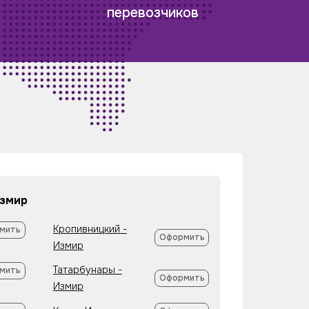
перевозчиков
Измир
Кропивницкий -
мить
Оформить
Измир
Татарбунары -
мить
Оформить
Измир