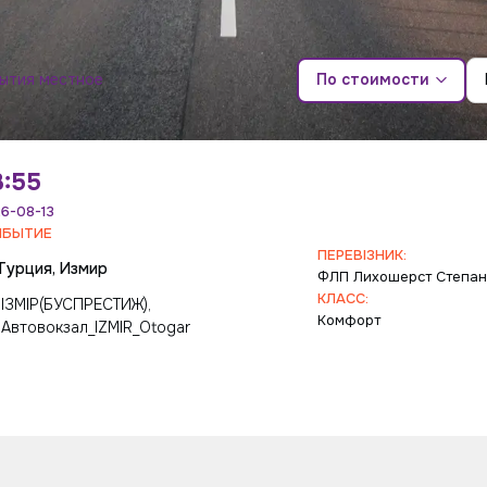
бытия местное
По стоимости
3:55
6-08-13
ИБЫТИЕ
ПЕРЕВІЗНИК:
Турция, Измир
ФЛП Лихошерст Степан
КЛАСС:
ІЗМІР(БУСПРЕСТИЖ),
Комфорт
Автовокзал_IZMIR_Otogar