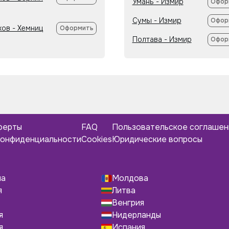
Умань - Измир
Офор
Сумы - Измир
Офор
ков - Хемниц
Оформить
Полтава - Измир
Офор
ферты
FAQ
Пользовательское соглаше
конфиденциальности
Cookies
Юридические вопросы
ша
Молдова
я
Литва
Венгрия
я
Нидерланды
я
Испания