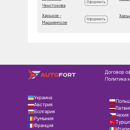
Оформить
Ченстохова
Харьков -
Харь
Оформить
Мариямполе
Договор о
Политика 
Украина
Поль
Австрия
Латви
Болгария
Чехия
Румыния
Турци
Франция
Итали