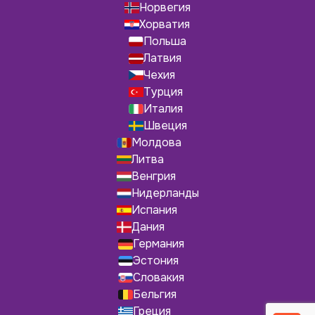
Норвегия
Хорватия
Польша
Латвия
Чехия
Турция
Италия
Швеция
Молдова
Литва
Венгрия
Нидерланды
Испания
Дания
Германия
Эстония
Словакия
Бельгия
Греция