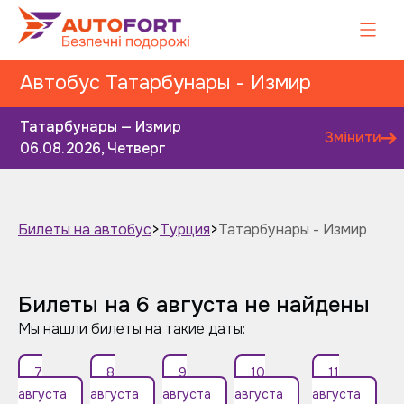
Автобус Татарбунары - Измир
Татарбунары — Измир
Змінити
06.08.2026, Четверг
Билеты на автобус
>
Турция
>
Татарбунары - Измир
Завтра
Післязавтра
Билеты на 6 августа не найдены
Мы нашли билеты на такие даты:
7
8
9
10
11
августа
августа
августа
августа
августа