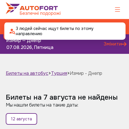
Автобус Измир - Днепр
3 людей сейчас ищут билеты по этому
направлению
Измир — Днепр
Змінити
07.08.2026, Пятница
Билеты на автобус
>
Турция
>
Измир - Днепр
Завтра
Післязавтра
Билеты на 7 августа не найдены
Мы нашли билеты на такие даты:
12 августа