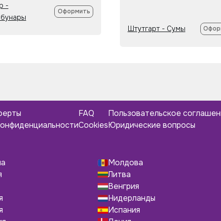
р -
Оформить
рбунары
Штутгарт - Сумы
Офор
ферты
FAQ
Пользовательское соглаше
конфиденциальности
Cookies
Юридические вопросы
ша
Молдова
я
Литва
Венгрия
я
Нидерланды
я
Испания