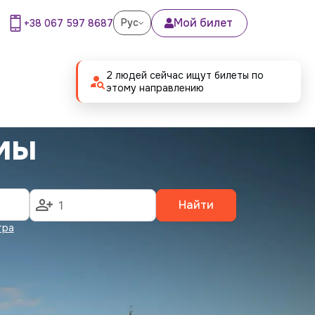
Мой билет
Рус
+38 067 597 8687
2 людей сейчас ищут билеты по
этому направлению
мы
Найти
тра