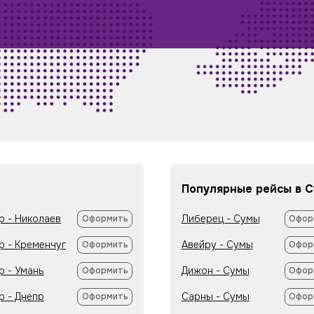
Популярные рейсы в 
р - Николаев
Либерец - Сумы
Оформить
Офор
р - Кременчуг
Авейру - Сумы
Оформить
Офор
р - Умань
Дижон - Сумы
Оформить
Офор
р - Днепр
Сарны - Сумы
Оформить
Офор