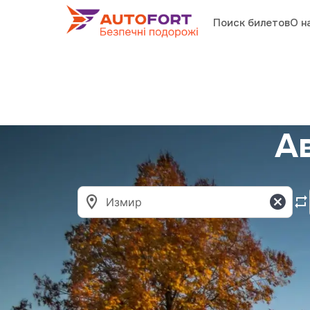
Поиск билетов
О н
А