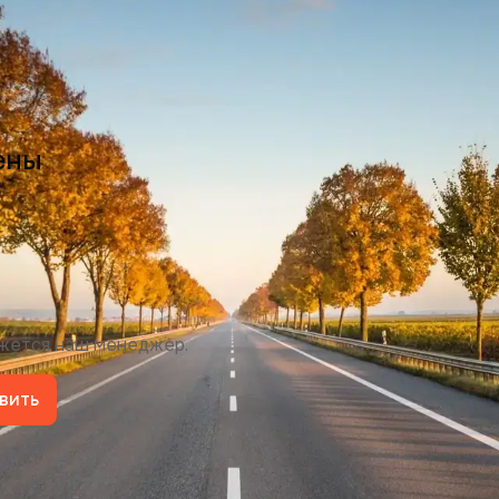
ены
яжется наш менеджер.
вить