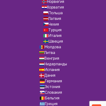
Норвегия
Хорватия
Польша
Латвия
Чехия
Турция
Италия
Швеция
Молдова
Литва
Венгрия
Нидерланды
Испания
Дания
Германия
Эстония
Словакия
Бельгия
Греция