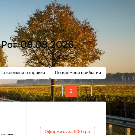
 Рог
08.08.2026,
По времени отправки
По времени прибытия
1
2
3
4
Оформить за 500 грн
ванович