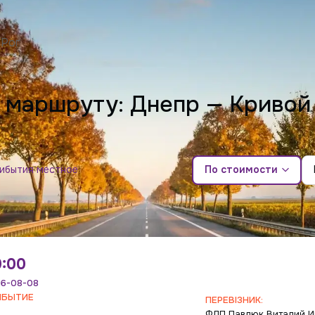
 Рог
о маршруту: Днепр — Кривой
рибытия местное
По стоимости
0:00
6-08-08
ИБЫТИЕ
ПЕРЕВІЗНИК:
ФЛП Павлюк Виталий И