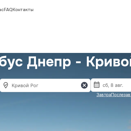
ас
FAQ
Контакты
бус Днепр - Криво
Завтра
Послезав