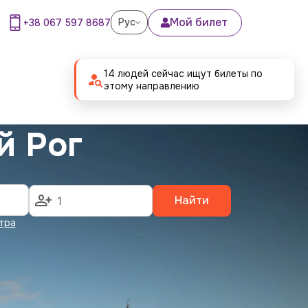
Мой билет
Рус
+38 067 597 8687
14 людей сейчас ищут билеты по
этому направлению
й Рог
Найти
тра