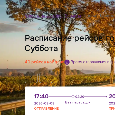
Билеты на автобус
>
Украина
>
Днепр - Кривой
Расписание рейсов п
Суббота
40 рейсов найдено
Время отправления и п
17:40
2
02:20
Без пересадок
2026-08-08
202
ОТПРАВЛЕНИЕ
ПР