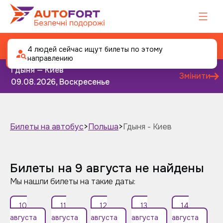
Автобус Гдыня - Киев
4 людей сейчас ищут билеты по этому
направлению
Гдыня — Киев
Змінити
09.08.2026, Воскресенье
Билеты на автобус
>
Польша
>
Гдыня - Киев
Завтра
Послезавтра
Билеты на 9 августа не найдены
Мы нашли билеты на такие даты:
10
11
12
13
14
августа
августа
августа
августа
августа