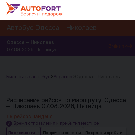
Автобус Одесса - Николаев
Одесса — Николаев
Змінити
07.08.2026, Пятница
Билеты на автобус
>
Украина
>
Одесса - Николаев
Завтра
Послезавтра
Расписание рейсов по маршруту: Одесса
— Николаев
07.08.2026, Пятница
119 рейсов найдено
Время отправления и прибытия местное
По стоимости
По времени отправки
По времени прибытия