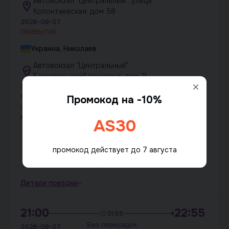
Автовокзал "Центральный", улица
Колонтаевская; дом 58
2026-08-07
ПРИБЫТИЕ
Украина, Николаев
Автовокзал "Центральный",
Богоявленский проспект; дом 21
ПЕРЕВІЗНИК:
ФЛП Мягков Алексей Сергеевич
Промокод на -10%
КЛАСС:
Комфорт
AS30
Оформить за 550 грн
промокод действует до 7 августа
Свободные места:
8
Детали поездки
21:00
22:55
01:55
Без пересадок
2026-08-07