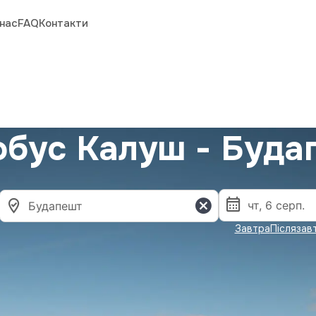
нас
FAQ
Контакти
обус Калуш - Буда
Завтра
Післязав