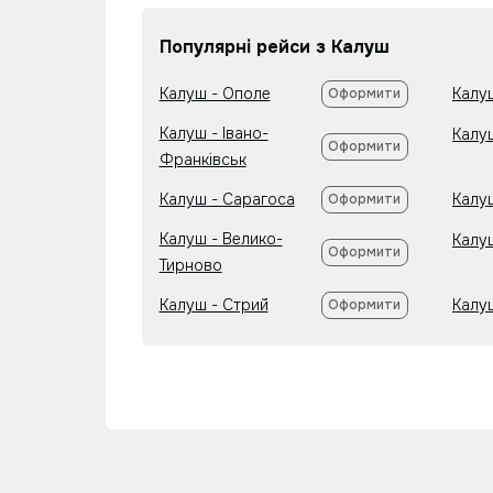
Популярні рейси з Калуш
Калуш - Ополе
Калуш
Оформити
Калуш - Івано-
Калуш
Оформити
Франківськ
Калуш - Сарагоса
Калу
Оформити
Калуш - Велико-
Калу
Оформити
Тирново
Калуш - Стрий
Калу
Оформити