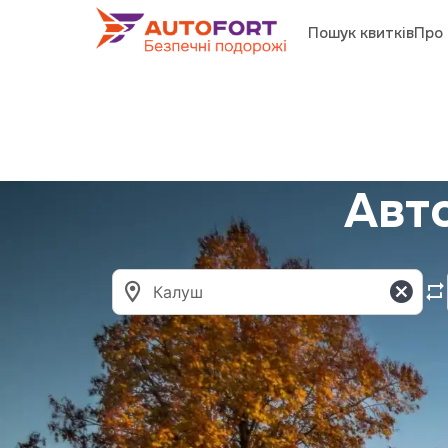
Пошук квитків
Про 
Авт