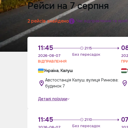
Рейси на 7 серпня
2 рейсів знайдено
Час відправлення та приб
11:45
0
21:15
Без пересадок
2026-08-07
202
ВІДПРАВЛЕННЯ
ПР
Україна, Калуш
Австостанція Калуш, вулиця Ринкова;
будинок 7
Деталі поїздки
11:45
07
21:10
Без пересадок
2026-08-07
202