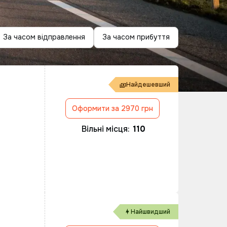
За часом відправлення
За часом прибуття
Найдешевший
Оформити за 2970 грн
.
Вільні місця:
110
Найшвидший