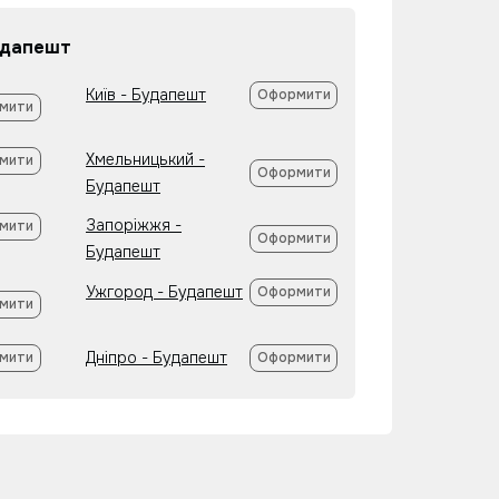
удапешт
Київ - Будапешт
Оформити
мити
Хмельницький -
мити
Оформити
Будапешт
Запоріжжя -
мити
Оформити
Будапешт
Ужгород - Будапешт
Оформити
мити
Дніпро - Будапешт
мити
Оформити