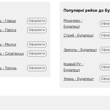
Популярні рейси до Б
Мукачево -
 - Глівіце
Оформити
Офор
Будапешт
 - Ларіса
Оформити
Стрий - Будапешт
Офор
ш - Мюлуз
Оформити
Звягель - Будапешт
Офор
ш - Слов'янськ
Оформити
Кривий Ріг -
Офор
ш - Торунь
Оформити
Будапешт
Умань - Будапешт
Офор