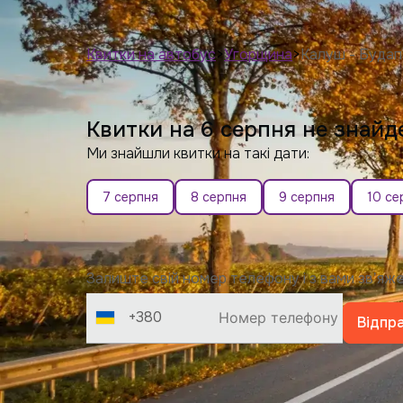
Квитки на автобус
>
Угорщина
>
Калуш - Буда
Квитки на 6 серпня не знайд
Ми знайшли квитки на такі дати:
7 серпня
8 серпня
9 серпня
10 се
Залиште свій номер телефону і з вами звʼя
+380
Відпр