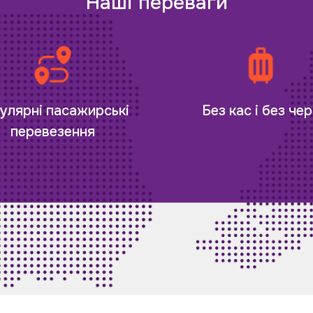
Наші переваги
улярні пасажирські
Без кас і без чер
перевезення