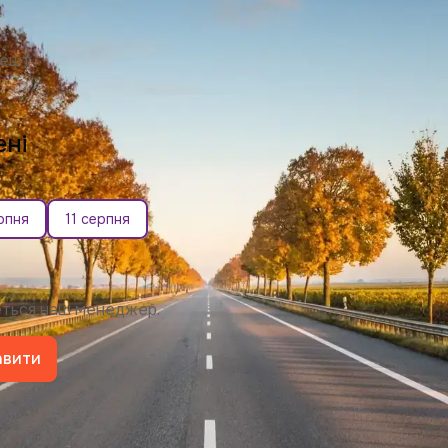
пешт
ені
рпня
11 серпня
жеться наш менеджер.
авити