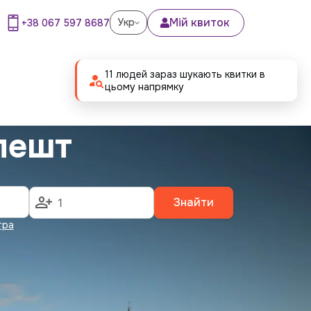
Мій квиток
Укр
+38 067 597 8687
11 людей зараз шукають квитки в
цьому напрямку
пешт
Знайти
тра