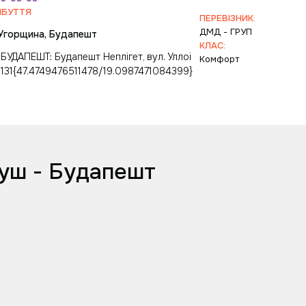
ИБУТТЯ
ПЕРЕВІЗНИК:
ДМД - ГPУП
Угорщина, Будапешт
КЛАС:
БУДАПЕШТ: Будапешт Неплігет, вул. Уллоі
Комфорт
131{47.4749476511478/19.0987471084399}
уш - Будапешт