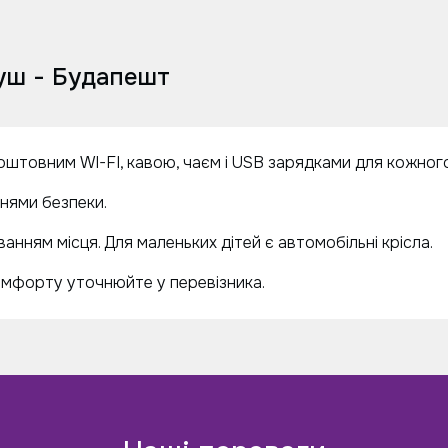
уш - Будапешт
коштовним WI-FI, кавою, чаєм і USB зарядками для кожног
енями безпеки.
анням місця. Для маленьких дітей є автомобільні крісла.
омфорту уточнюйте у перевізника.