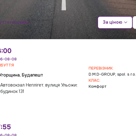
уття місцевий
За ціною
8:00
6-08-08
ИБУТТЯ
ПЕРЕВІЗНИК:
D.M.D-GROUP, spol. s r.o
Угорщина, Будапешт
КЛАС:
Автовокзал Неплігет, вулиця Ульожи;
Комфорт
будинок 131
:55
6-08-08