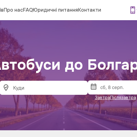
ів
Про нас
FAQ
Юридичні питання
Контакти
втобуси до Болгар
Завтра
Післязавтра