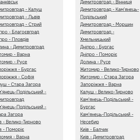
анківськ
Димитровград - Вінниця
митровград - Калуш
Димитровград - Кам'янець-
митровград - Львів
Подільський
митровград - Стрий
Димитровград - Моршин
іпро - Благоєвград
Димитровград -
про - Пловдів
Хмельницький
лина - Димитровград
Дніпро - Бургас
томир - Варна
Дніпро - Поморіє
томир - Русе
Долина - Русе
поріжжя - Бургас
Житомир - Велико-Тирново
поріжжя - Софія
Житомир - Стара Загора
луш - Стара Загора
Запоріжжя - Варна
м'янець-Подільський -
Калуш - Велико-Тирново
митровград
Кам'янець-Подільський -
м'янець-Подільський -
Бургас
ара Загора
Кам'янець-Подільський -
їв - Велико-Тирново
Несебир
в - Поморіє
Київ - Балчик
ломия - Варна
Київ - Димитровград