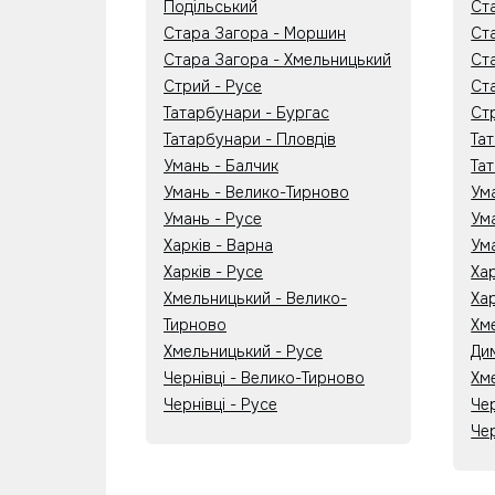
Подільський
Ст
Стара Загора - Моршин
Ста
Стара Загора - Хмельницький
Ста
Стрий - Русе
Ста
Татарбунари - Бургас
Ст
Татарбунари - Пловдів
Та
Умань - Балчик
Та
Умань - Велико-Тирново
Ум
Умань - Русе
Ум
Харків - Варна
Ум
Харків - Русе
Ха
Хмельницький - Велико-
Хар
Тирново
Хм
Хмельницький - Русе
Ди
Чернівці - Велико-Тирново
Хм
Чернівці - Русе
Че
Чер