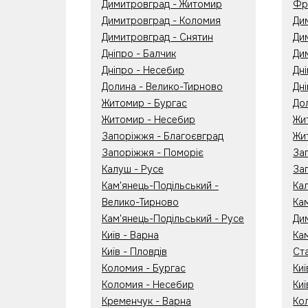
Димитровград - Житомир
Фр
Димитровград - Коломия
Ди
Димитровград - Снятин
Ди
Дніпро - Балчик
Ди
Дніпро - Несебир
Дн
Долина - Велико-Тирново
Дні
Житомир - Бургас
До
Житомир - Несебир
Жи
Запоріжжя - Благоєвград
Жи
Запоріжжя - Поморіє
За
Калуш - Русе
За
Кам'янець-Подільський -
Ка
Велико-Тирново
Ка
Кам'янець-Подільський - Русе
Ди
Київ - Варна
Ка
Київ - Пловдів
Ст
Коломия - Бургас
Ки
Коломия - Несебир
Киї
Кременчук - Варна
Ко