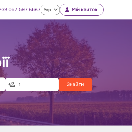
+38 067 597 8687
Мій квиток
Укр
ії
Знайти