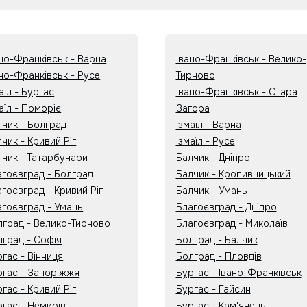
ано-Франківськ - Варна
Івано-Франківськ - Велико-
ано-Франківськ - Русе
Тирново
аїл - Бургас
Івано-Франківськ - Стара
аїл - Поморіє
Загора
лчик - Болград
Ізмаїл - Варна
чик - Кривий Ріг
Ізмаїл - Русе
лчик - Татарбунари
Балчик - Дніпро
агоєвград - Болград
Балчик - Кропивницький
гоєвград - Кривий Ріг
Балчик - Умань
агоєвград - Умань
Благоєвград - Дніпро
лград - Велико-Тирново
Благоєвград - Миколаїв
лград - Софія
Болград - Балчик
гас - Вінниця
Болград - Пловдів
ргас - Запоріжжя
Бургас - Івано-Франківськ
гас - Кривий Ріг
Бургас - Гайсин
ргас - Немирів
Бургас - Кам'янець-