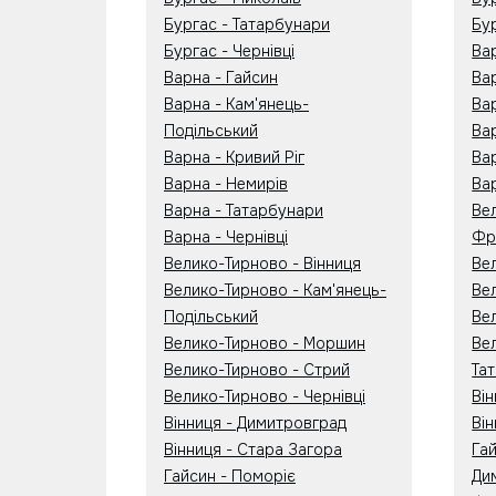
Бургас - Татарбунари
Бу
Бургас - Чернівці
Ва
Варна - Гайсин
Ва
Варна - Кам'янець-
Вар
Подільський
Ва
Варна - Кривий Ріг
Ва
Варна - Немирів
Ва
Варна - Татарбунари
Ве
Варна - Чернівці
Фр
Велико-Тирново - Вінниця
Ве
Велико-Тирново - Кам'янець-
Ве
Подільський
Ве
Велико-Тирново - Моршин
Ве
Велико-Тирново - Стрий
Та
Велико-Тирново - Чернівці
Він
Вінниця - Димитровград
Ві
Вінниця - Стара Загора
Га
Гайсин - Поморіє
Ди