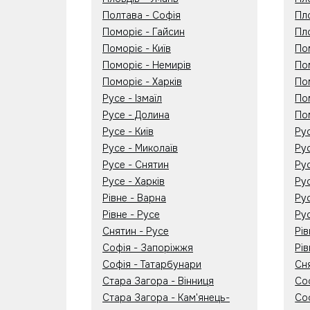
Полтава - Софія
Пло
Поморіє - Гайсин
Пло
Поморіє - Київ
Пом
Поморіє - Немирів
По
Поморіє - Харків
Пом
Русе - Ізмаїл
По
Русе - Долина
По
Русе - Київ
Ру
Русе - Миколаїв
Ру
Русе - Снятин
Ру
Русе - Харків
Ру
Рівне - Варна
Ру
Рівне - Русе
Ру
Снятин - Русе
Рі
Софія - Запоріжжя
Рів
Софія - Татарбунари
Сн
Стара Загора - Вінниця
Соф
Стара Загора - Кам'янець-
Со