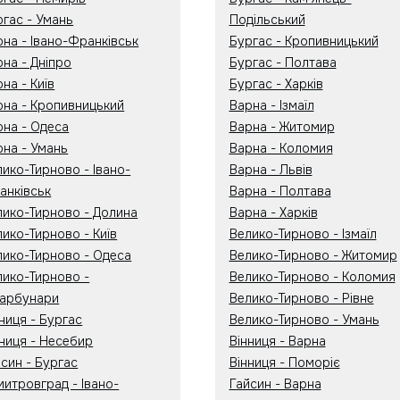
ргас - Умань
Подільський
рна - Івано-Франківськ
Бургас - Кропивницький
рна - Дніпро
Бургас - Полтава
на - Київ
Бургас - Харків
рна - Кропивницький
Варна - Ізмаїл
рна - Одеса
Варна - Житомир
рна - Умань
Варна - Коломия
лико-Тирново - Івано-
Варна - Львів
анківськ
Варна - Полтава
лико-Тирново - Долина
Варна - Харків
лико-Тирново - Київ
Велико-Тирново - Ізмаїл
лико-Тирново - Одеса
Велико-Тирново - Житомир
лико-Тирново -
Велико-Тирново - Коломия
тарбунари
Велико-Тирново - Рівне
ниця - Бургас
Велико-Тирново - Умань
нниця - Несебир
Вінниця - Варна
йсин - Бургас
Вінниця - Поморіє
митровград - Івано-
Гайсин - Варна