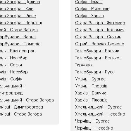
ара Загора - Долина
Софія - Ізмаїл
ра Загора - Київ
Софія - Миколаїв
ра Загора - Рівне
Софія - Харків
ра Загора - Чернівці
Стара Загора - Житомир
рий - Стара Загора
Стара Загора - Коломия
тарбунари - Варна
Стара Загора - Снятин
тарбунари - Поморіє
Стрий - Велико-Тирново
ань - Благоєвград
Татарбунари - Балчик
ань - Несебир
Татарбунари - Велико-
ань - Софія
Тирново
рків - Несебир
Татарбунари - Русе
ків - Софія
Умань - Бургас
ельницький -
Умань - Пловдів
митровград
Харків - Балчик
ельницький - Стара Загора
Харків - Пловдів
рнівці - Димитровград
Хмельницький - Бургас
нівці - Стара Загора
Хмельницький - Несебир
Чернівці - Бургас
Чернівці - Несебир