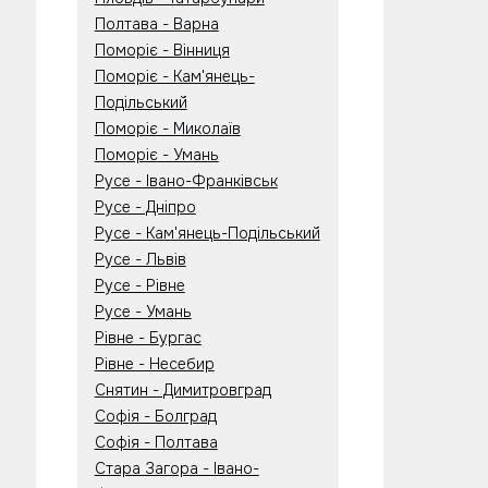
Полтава - Варна
Поморіє - Вінниця
Поморіє - Кам'янець-
Подільський
Поморіє - Миколаїв
Поморіє - Умань
Русе - Івано-Франківськ
Русе - Дніпро
Русе - Кам'янець-Подільський
Русе - Львів
Русе - Рівне
Русе - Умань
Рівне - Бургас
Рівне - Несебир
Снятин - Димитровград
Софія - Болград
Софія - Полтава
Стара Загора - Івано-