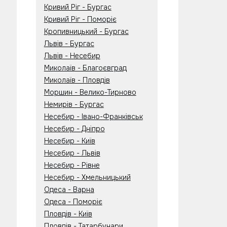
Кривий Ріг - Бургас
Кривий Ріг - Поморіє
Кропивницький - Бургас
Львів - Бургас
Львів - Несебир
Миколаїв - Благоєвград
Миколаїв - Пловдів
Моршин - Велико-Тирново
Немирів - Бургас
Несебир - Івано-Франківськ
Несебир - Дніпро
Несебир - Київ
Несебир - Львів
Несебир - Рівне
Несебир - Хмельницький
Одеса - Варна
Одеса - Поморіє
Пловдів - Київ
Пловдів - Татарбунари