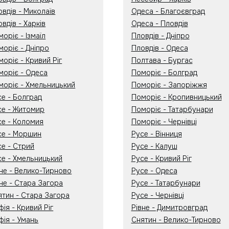
вдів - Миколаїв
Одеса - Благоєвград
вдів - Харків
Одеса - Пловдів
оріє - Ізмаїл
Пловдів - Дніпро
моріє - Дніпро
Пловдів - Одеса
оріє - Кривий Ріг
Полтава - Бургас
моріє - Одеса
Поморіє - Болград
моріє - Хмельницький
Поморіє - Запоріжжя
се - Болград
Поморіє - Кропивницький
се - Житомир
Поморіє - Татарбунари
се - Коломия
Поморіє - Чернівці
се - Моршин
Русе - Вінниця
се - Стрий
Русе - Калуш
се - Хмельницький
Русе - Кривий Ріг
вне - Велико-Тирново
Русе - Одеса
не - Стара Загора
Русе - Татарбунари
ятин - Стара Загора
Русе - Чернівці
ія - Кривий Ріг
Рівне - Димитровград
фія - Умань
Снятин - Велико-Тирново