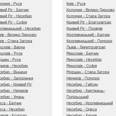
ломия - Русе
Київ - Русе
вий Ріг - Балчик
Коломия - Велико-Тирново
вий Ріг - Несебир
Коломия - Стара Загора
вий Ріг - Софія
Кривий Ріг - Благоєвград
опивницький - Несебир
Кривий Ріг - Пловдів
вів - Велико-Тирново
Кропивницький - Балчик
вів - Стара Загора
Кропивницький - Поморіє
колаїв - Варна
Львів - Димитровград
колаїв - Русе
Миколаїв - Балчик
ршин - Русе
Миколаїв - Несебир
мирів - Несебир
Миколаїв - Софія
себир - Вінниця
Моршин - Стара Загора
себир - Запоріжжя
Немирів - Поморіє
ебир - Кривий Ріг
Несебир - Гайсин
себир - Немирів
Несебир - Кам'янець-
себир - Умань
Подільський
еса - Балчик
Несебир - Кропивницький
еса - Несебир
Несебир - Одеса
овдів - Болград
Несебир - Харків