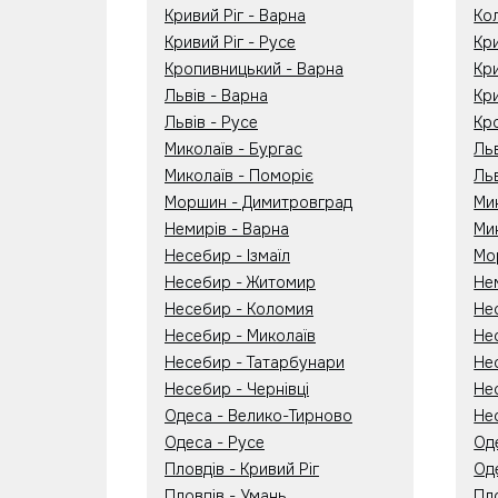
Кривий Ріг - Варна
Ко
Кривий Ріг - Русе
Кри
Кропивницький - Варна
Кри
Львів - Варна
Кри
Львів - Русе
Кр
Миколаїв - Бургас
Ль
Миколаїв - Поморіє
Ль
Моршин - Димитровград
Ми
Немирів - Варна
Ми
Несебир - Ізмаїл
Мо
Несебир - Житомир
Не
Несебир - Коломия
Не
Несебир - Миколаїв
Не
Несебир - Татарбунари
Нес
Несебир - Чернівці
Не
Одеса - Велико-Тирново
Не
Одеса - Русе
Од
Пловдів - Кривий Ріг
Од
Пловдів - Умань
Пл