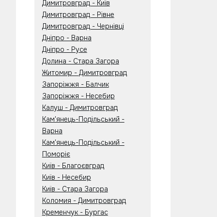
Димитровград - Київ
Димитровград - Рівне
Димитровград - Чернівці
Дніпро - Варна
Дніпро - Русе
Долина - Стара Загора
Житомир - Димитровград
Запоріжжя - Балчик
Запоріжжя - Несебир
Калуш - Димитровград
Кам'янець-Подільський -
Варна
Кам'янець-Подільський -
Поморіє
Київ - Благоєвград
Київ - Несебир
Київ - Стара Загора
Коломия - Димитровград
Кременчук - Бургас