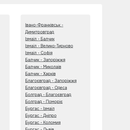
Івано-Франківськ -
Димитровград
Ізмаїл - Балчик
Ізмаїл - Велико-Тирново
Ізмаїл - Софія
Балчик - Запоріжжя
Балчик - Миколаїв
Балчик - Харків
Благоєвград - Запоріжжя
Благоєвград - Одеса
Болград - Благоєвград
Болград - Поморіє
Бургас - Ізмаїл
Бургас - Дніпро
Бургас - Коломия
Бургас - Львів