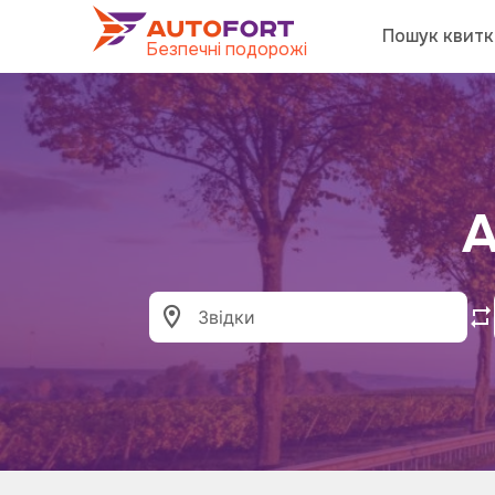
Пошук квитк
Безпечні подорожі
А