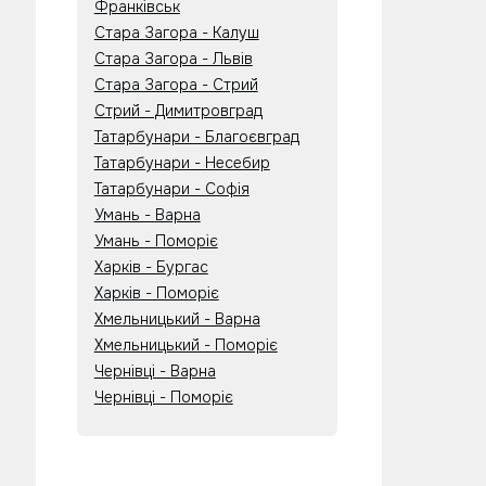
Франківськ
Стара Загора - Калуш
Стара Загора - Львів
Стара Загора - Стрий
Стрий - Димитровград
Татарбунари - Благоєвград
Татарбунари - Несебир
Татарбунари - Софія
Умань - Варна
Умань - Поморіє
Харків - Бургас
Харків - Поморіє
Хмельницький - Варна
Хмельницький - Поморіє
Чернівці - Варна
Чернівці - Поморіє