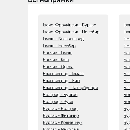
Івано-Франківськ - Бургас
Ів
Івано-Франківськ - Несебир
Ів
Ізмаїл - Благоєвград
Ізм
Ізмаїл - Несебир
Ізм
Балчик - Ізмаїл
Ба
Балчик - Київ
Бал
Балчик - Одеса
Ба
Благоєвград - Ізмаїл
Бл
Благоєвград - Київ
Бла
Благоєвград - Татарбунари
Бл
Болград - Бургас
Бо
Болград - Русе
Бо
Бургас - Болград
Бур
Бургас - Житомир
Бу
Бургас - Кременчук
Бур
Бургас - Миколаїв
Бу