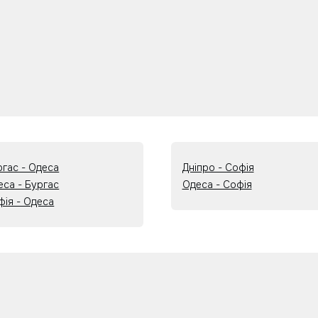
ргас - Одеса
Дніпро - Софія
еса - Бургас
Одеса - Софія
фія - Одеса