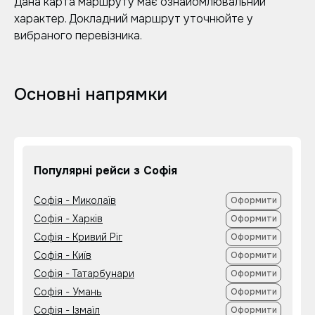
Дана карта маршруту має ознайомлювальний
характер. Докладний маршрут уточнюйте у
вибраного перевізника.
Основні напрямки
Популярні рейси з Софія
Софія - Миколаїв
Оформити
Софія - Харків
Оформити
Софія - Кривий Ріг
Оформити
Софія - Київ
Оформити
Софія - Татарбунари
Оформити
Софія - Умань
Оформити
Софія - Ізмаїл
Оформити