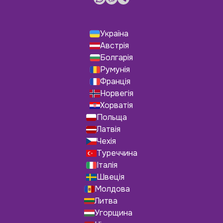
Україна
Австрія
Болгарія
Румунія
Франція
Норвегія
Хорватія
Польща
Латвія
Чехія
Туреччина
Італія
Швеція
Молдова
Литва
Угорщина