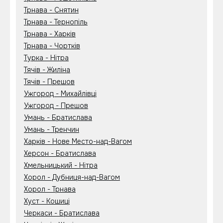
Трнава - Снятин
Трнава - Тернопіль
Трнава - Харків
Трнава - Чортків
Турка - Нітра
Тячів - Жиліна
Тячів - Прешов
Ужгород - Михайлівці
Ужгород - Прешов
Умань - Братислава
Умань - Тренчин
Харків - Нове Место-над-Вагом
Херсон - Братислава
Хмельницький - Нітра
Хорол - Дубниця-над-Вагом
Хорол - Трнава
Хуст - Кошиці
Черкаси - Братислава