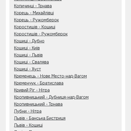
Копичинці - Трнава
Корець - Михайлівці
Корець - Ружомберок
Коростишів - Кошиці
Коростишів - Ружомберок
Кошиці - Дубно
Кошиці - Київ
Кошиці - Львів
Кошиці - Свалява
Кошиці - Хуст
Кременець - Нове Место-над-Вагом
Кременчук - Братислава
Кривий Ріг - Нітра
Кропивницький - Дубниця-над-Вагом
Кропивницький - Трнава
Лубни - Нітра
Львів - Банська Бистриця
Львів - Кошиці