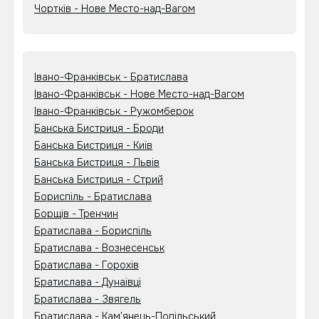
Чортків - Нове Место-над-Вагом
Івано-Франківськ - Братислава
Івано-Франківськ - Нове Место-над-Вагом
Івано-Франківськ - Ружомберок
Банська Бистриця - Броди
Банська Бистриця - Київ
Банська Бистриця - Львів
Банська Бистриця - Стрий
Бориспіль - Братислава
Борщів - Тренчин
Братислава - Бориспіль
Братислава - Вознесенськ
Братислава - Горохів
Братислава - Дунаївці
Братислава - Звягель
Братислава - Кам'янець-Подільський