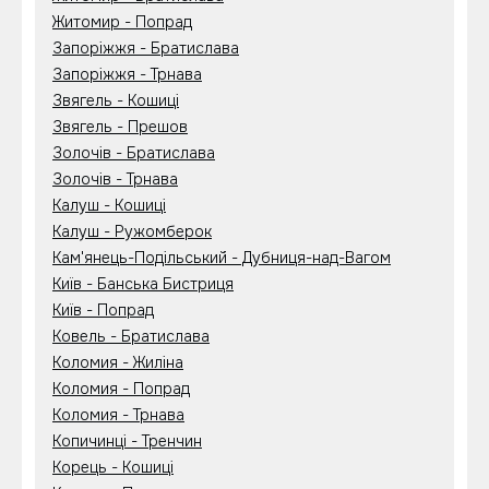
Житомир - Попрад
Запоріжжя - Братислава
Запоріжжя - Трнава
Звягель - Кошиці
Звягель - Прешов
Золочів - Братислава
Золочів - Трнава
Калуш - Кошиці
Калуш - Ружомберок
Кам'янець-Подільський - Дубниця-над-Вагом
Київ - Банська Бистриця
Київ - Попрад
Ковель - Братислава
Коломия - Жиліна
Коломия - Попрад
Коломия - Трнава
Копичинці - Тренчин
Корець - Кошиці