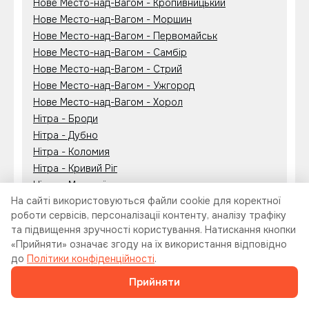
Нове Место-над-Вагом - Кропивницький
Нове Место-над-Вагом - Моршин
Нове Место-над-Вагом - Первомайськ
Нове Место-над-Вагом - Самбір
Нове Место-над-Вагом - Стрий
Нове Место-над-Вагом - Ужгород
Нове Место-над-Вагом - Хорол
Нітра - Броди
Нітра - Дубно
Нітра - Коломия
Нітра - Кривий Ріг
Нітра - Миколаїв
На сайті використовуються файли cookie для коректної
Нітра - Первомайськ
роботи сервісів, персоналізації контенту, аналізу трафіку
Нітра - Рівне
та підвищення зручності користування. Натискання кнопки
Нітра - Тернопіль
«Прийняти» означає згоду на їх використання відповідно
Нітра - Харків
до
Політики конфіденційності
.
Одеса - Братислава
Прийняти
Одеса - Тренчин
Первомайськ - Нове Место-над-Вагом