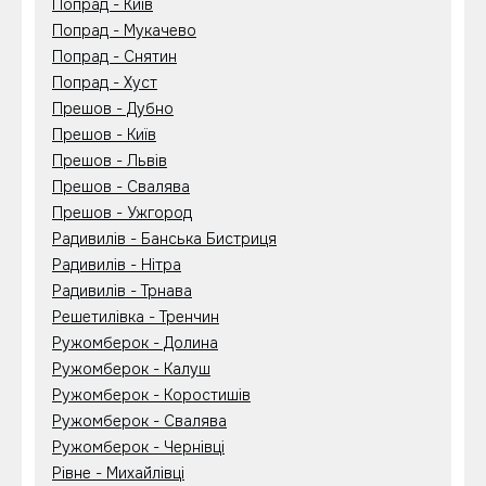
Попрад - Київ
Попрад - Мукачево
Попрад - Снятин
Попрад - Хуст
Прешов - Дубно
Прешов - Київ
Прешов - Львів
Прешов - Свалява
Прешов - Ужгород
Радивилів - Банська Бистриця
Радивилів - Нітра
Радивилів - Трнава
Решетилівка - Тренчин
Ружомберок - Долина
Ружомберок - Калуш
Ружомберок - Коростишів
Ружомберок - Свалява
Ружомберок - Чернівці
Рівне - Михайлівці