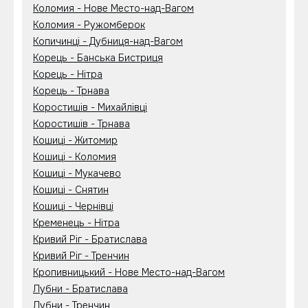
Коломия - Нове Место-над-Вагом
Коломия - Ружомберок
Копичинці - Дубниця-над-Вагом
Корець - Банська Бистриця
Корець - Нітра
Корець - Трнава
Коростишів - Михайлівці
Коростишів - Трнава
Кошиці - Житомир
Кошиці - Коломия
Кошиці - Мукачево
Кошиці - Снятин
Кошиці - Чернівці
Кременець - Нітра
Кривий Ріг - Братислава
Кривий Ріг - Тренчин
Кропивницький - Нове Место-над-Вагом
Лубни - Братислава
Лубни - Тренчин