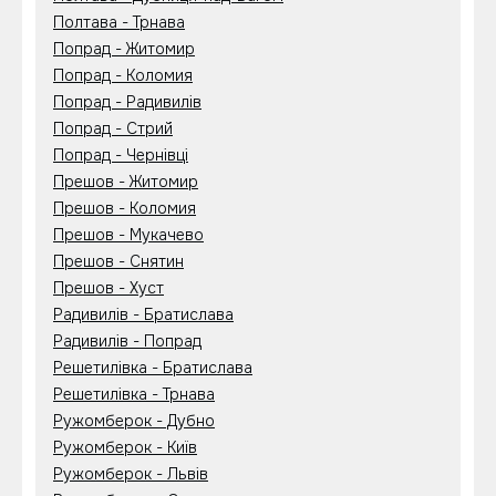
Полтава - Трнава
Попрад - Житомир
Попрад - Коломия
Попрад - Радивилів
Попрад - Стрий
Попрад - Чернівці
Прешов - Житомир
Прешов - Коломия
Прешов - Мукачево
Прешов - Снятин
Прешов - Хуст
Радивилів - Братислава
Радивилів - Попрад
Решетилівка - Братислава
Решетилівка - Трнава
Ружомберок - Дубно
Ружомберок - Київ
Ружомберок - Львів