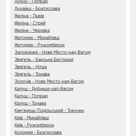
Дубно - Попрад
Дунаївці - Братислава
Жиліна - Львів
Жиліна - Стрий
Жиліна - Чернівці
Житомир - Михайлівці
Житомир - Ружомберок
Запоріжжя - Нове Место-над-Вагом
Звягель - Банська Бистриця
Звягель - Нітра
Звягель - Трнава
Золочів - Нове Место-над-Вагом
Калуш - Дубниця-над-Вагом
Калуш - Попрад
Калуш - Трнава
Кам'янець-Подільський - Тренчин
Київ - Михайлівці
Київ - Ружомберок
Коломия - Братислава