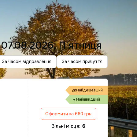
д
07.08.2026, Пʼятниця
За часом відправлення
За часом прибуття
Найдешевший
Найшвидший
Оформити за 660 грн
Вільні місця:
6