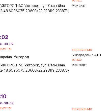
КЛАС:
Комфорт
УЖГОРОД: АС Ужгород, вул. Станційна,
2{48.6096075120603/22.2981191233873}
:02
6-08-07
ИБУТТЯ
ПЕРЕВІЗНИК:
Ужгopoдcьке ATП
Україна, Ужгород
КЛАС:
Комфорт
УЖГОРОД: АС Ужгород, вул. Станційна,
2{48.6096075120603/22.2981191233873}
:10
6-08-07
ИБУТТЯ
ПЕРЕВІЗНИК: