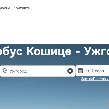
нас
FAQ
Контакти
обус Кошице - Ужг
Завтра
Післязав