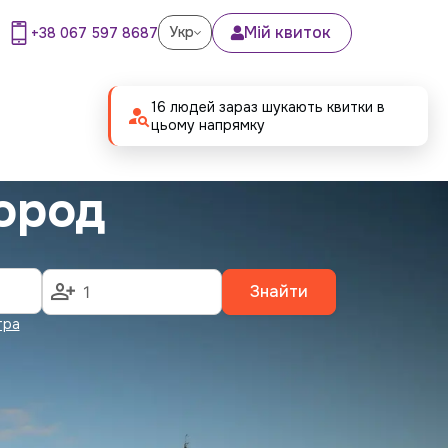
Мій квиток
Укр
+38 067 597 8687
16 людей зараз шукають квитки в
цьому напрямку
ород
Знайти
тра