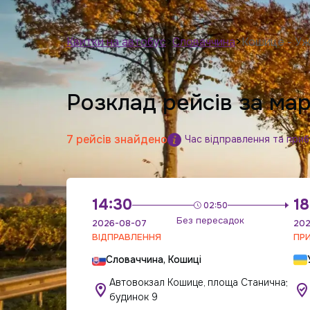
Квитки на автобус
>
Словаччина
>
Кошице - У
Розклад рейсів за м
7 рейсів знайдено
Час відправлення та приб
14:30
18
02:50
Без пересадок
2026-08-07
202
ВІДПРАВЛЕННЯ
ПР
Словаччина, Кошиці
Автовокзал Кошице, площа Станична;
будинок 9