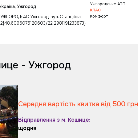
Ужгopoдcьке ATП
Україна, Ужгород
КЛАС:
Комфорт
УЖГОРОД: АС Ужгород, вул. Станційна,
2{48.6096075120603/22.2981191233873}
шице - Ужгород
Середня вартість квитка від 500 грн
Відправлення з м. Кошице:
щодня