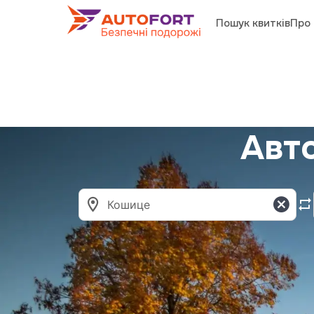
Пошук квитків
Про 
Авт