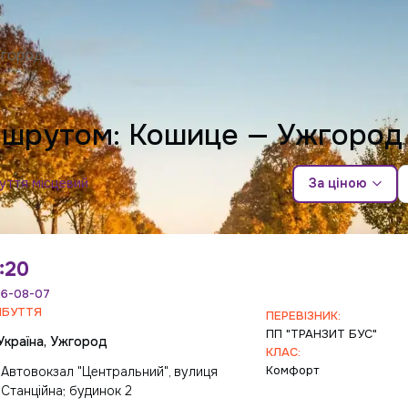
жгород
аршрутом: Кошице — Ужгоро
уття місцевий
За ціною
:20
6-08-07
ИБУТТЯ
ПЕРЕВІЗНИК:
ПП "ТРАНЗИТ БУС"
Україна, Ужгород
КЛАС:
Комфорт
Автовокзал "Центральний", вулиця
Станційна; будинок 2