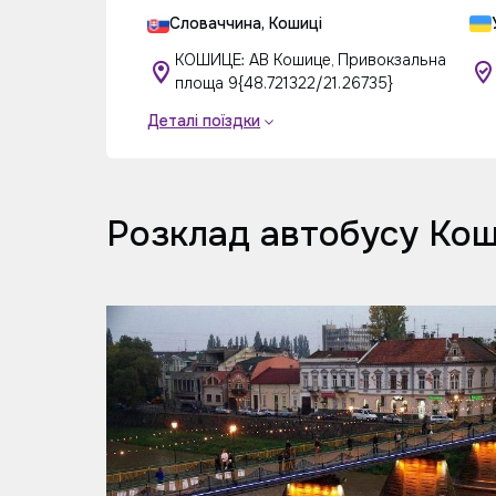
Словаччина, Кошиці
КОШИЦЕ: АВ Кошице, Привокзальна
площа 9{48.721322/21.26735}
Деталі поїздки
Розклад автобусу Ко