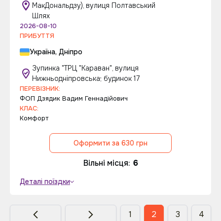
МакДональдзу), вулиця Полтавський
Шлях
2026-08-10
ПРИБУТТЯ
Україна, Дніпро
Зупинка "ТРЦ "Караван", вулиця
Нижньодніпровська; будинок 17
ПЕРЕВІЗНИК:
ФОП Дзядик Вадим Геннадійович
КЛАС:
Комфорт
Оформити за 630 грн
Вільні місця:
6
Деталі поїздки
1
2
3
4