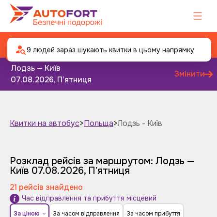
Автобус Лодзь - Київ
9 людей зараз шукають квитки в цьому напрямку
Лодзь — Київ
Змінити
07.08.2026, Пʼятниця
Квитки на автобус
>
Польща
>
Лодзь - Київ
Завтра
Післязавтра
Розклад рейсів за маршрутом: Лодзь —
Київ
07.08.2026, Пʼятниця
21 рейсів знайдено
Час відправлення та прибуття місцевий
За ціною
За часом відправлення
За часом прибуття