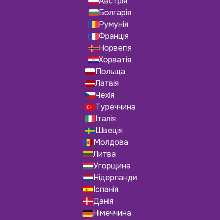
Австрія
Болгарія
Румунія
Франція
Норвегія
Хорватія
Польща
Латвія
Чехія
Туреччина
Італія
Швеція
Молдова
Литва
Угорщина
Нідерланди
Іспанія
Данія
Німеччина