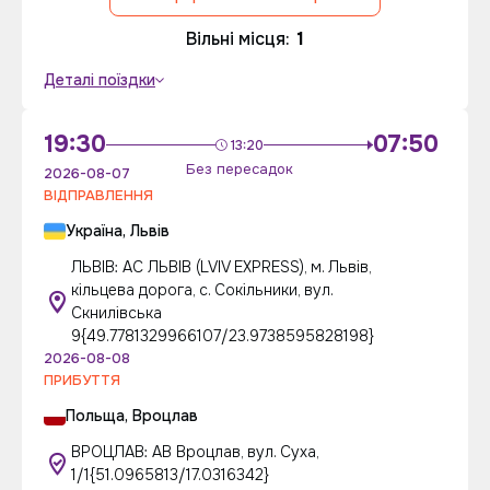
Вільні місця:
1
Деталі поїздки
19:30
07:50
13:20
Без пересадок
2026-08-07
ВІДПРАВЛЕННЯ
Україна, Львів
ЛЬВІВ: АС ЛЬВІВ (LVIV EXPRESS), м. Львів,
кільцева дорога, с. Сокільники, вул.
Скнилівська
9{49.7781329966107/23.9738595828198}
2026-08-08
ПРИБУТТЯ
Польща, Вроцлав
ВРОЦЛАВ: АВ Вроцлав, вул. Суха,
1/1{51.0965813/17.0316342}