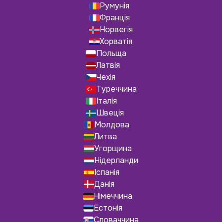
Румунія
Франція
Норвегія
Хорватія
Польща
Латвія
Чехія
Туреччина
Італія
Швеція
Молдова
Литва
Угорщина
Нідерланди
Іспанія
Данія
Німеччина
Естонія
Словаччина