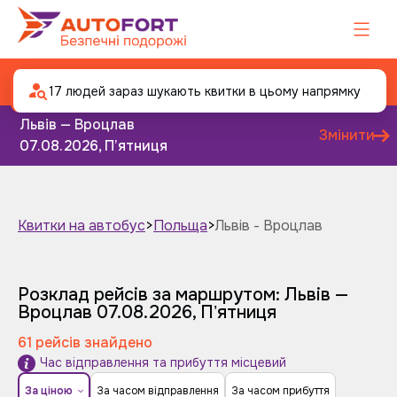
Автобус Львів - Вроцлав
17 людей зараз шукають квитки в цьому напрямку
Львів — Вроцлав
Змінити
07.08.2026, Пʼятниця
Квитки на автобус
>
Польща
>
Львів - Вроцлав
Завтра
Післязавтра
Розклад рейсів за маршрутом: Львів —
Вроцлав
07.08.2026, Пʼятниця
61 рейсів знайдено
Час відправлення та прибуття місцевий
За ціною
За часом відправлення
За часом прибуття