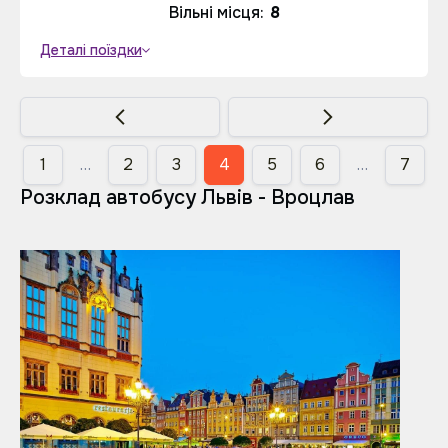
Вільні місця:
8
Деталі поїздки
1
…
2
3
4
5
6
…
7
Розклад автобусу Львів - Вроцлав