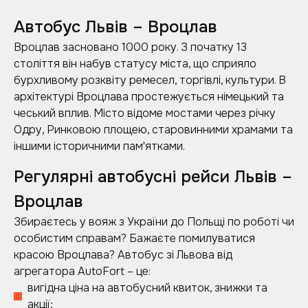
Автобус Львів – Вроцлав
Вроцлав засновано 1000 року. З початку 13
століття він набув статусу міста, що сприяло
бурхливому розквіту ремесел, торгівлі, культури. В
архітектурі Вроцлава простежується німецький та
чеський вплив. Місто відоме мостами через річку
Одру, Ринковою площею, старовинними храмами та
іншими історичними пам'ятками.
Регулярні автобусні рейси Львів –
Вроцлав
Збираєтесь у вояж з України до Польщі по роботі чи
особистим справам? Бажаєте помилуватися
красою Вроцлава? Автобус зі Львова від
агрегатора AutoFort – це:
вигідна ціна на автобусний квиток, знижки та
акції;