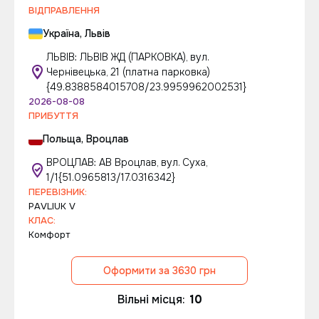
ВІДПРАВЛЕННЯ
Україна, Львів
ЛЬВІВ: ЛЬВІВ ЖД (ПАРКОВКА), вул.
Чернівецька, 21 (платна парковка)
{49.8388584015708/23.9959962002531}
2026-08-08
ПРИБУТТЯ
Польща, Вроцлав
ВРОЦЛАВ: АВ Вроцлав, вул. Суха,
1/1{51.0965813/17.0316342}
ПЕРЕВІЗНИК:
PАVLІUК V
КЛАС:
Комфорт
Оформити за 3630 грн
Вільні місця:
10