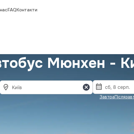
нас
FAQ
Контакти
тобус Мюнхен - К
Завтра
Післязав