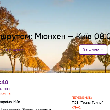
ршрутом: Мюнхен — Київ
08.
буття місцевий
За ціною
:40
6-08-09
ИБУТТЯ
ПЕРЕВІЗНИК:
Україна, Київ
ТОВ "Транс Темпо"
КЛАС: