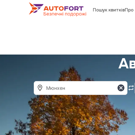
Пошук квитків
Про 
Ав