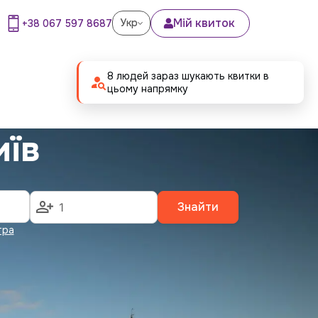
Мій квиток
Укр
+38 067 597 8687
8 людей зараз шукають квитки в
цьому напрямку
иїв
Знайти
тра