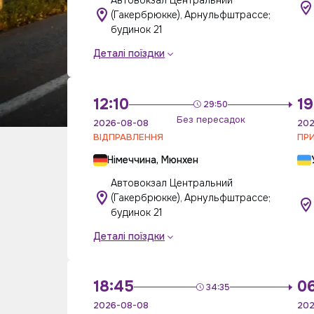
Автовокзал Центральний
(Гакербрюкке), Арнульфштрасcе;
будинок 21
Деталі поїздки
12:10
19
29:50
Без пересадок
2026-08-08
202
ВІДПРАВЛЕННЯ
ПР
Німеччина, Мюнхен
Автовокзал Центральний
(Гакербрюкке), Арнульфштрасcе;
будинок 21
Деталі поїздки
18:45
0
34:35
2026-08-08
202