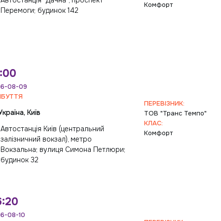
Автостанція "Дачна", проспект
Комфорт
Перемоги; будинок 142
:00
6-08-09
ИБУТТЯ
ПЕРЕВІЗНИК:
Україна, Київ
ТОВ "Транс Темпо"
КЛАС:
Автостанція Київ (центральний
Комфорт
залізничний вокзал), метро
Вокзальна; вулиця Симона Петлюри;
будинок 32
6:20
6-08-10