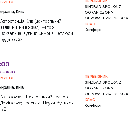
ПЕРЕВІЗНИК:
ИБУТТЯ
SINDBAD SPOLKA Z
Україна, Київ
OGRANICZONA
ODPOWIEDZIALNOSCIA
Автостанція Київ (центральний
КЛАС:
залізничний вокзал), метро
Комфорт
Вокзальна; вулиця Симона Петлюри;
будинок 32
:00
6-08-10
ПЕРЕВІЗНИК:
ИБУТТЯ
SINDBAD SPOLKA Z
Україна, Київ
OGRANICZONA
ODPOWIEDZIALNOSCIA
Автовокзал "Центральний", метро
КЛАС:
Деміївська; проспект Науки; будинок
Комфорт
1/2