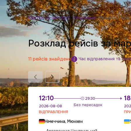
Квитки на автобус
>
Німеччина
>
Мюнхен - Київ
Розклад рейсів за ма
11 рейсів знайдено
Час відправлення та при
12:10
18
29:30
Без пересадок
2026-08-08
202
ВІДПРАВЛЕННЯ
ПР
Німеччина, Мюнхен