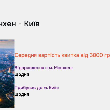
хен - Київ
Середня вартість квитка від 3800 г
Відправлення з м. Мюнхен:
щодня
Прибуває до м. Київ:
щодня