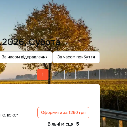
.2026, Субота
За часом відправлення
За часом прибуття
1
2
3
…
14
Оформити за 1260 грн
ВТОЛЮКС"
Вільні місця:
5