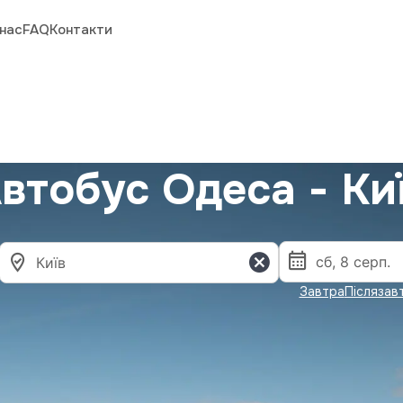
нас
FAQ
Контакти
втобус Одеса - Ки
Завтра
Післязав