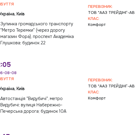
ИБУТТЯ
ПЕРЕВІЗНИК:
ТОВ "ААЗ ТРЕЙДІНГ-А
Україна, Київ
КЛАС:
Зупинка громадського транспорту
Комфорт
"Метро Теремки" (через дорогу
магазин Фора), проспект Академіка
Глушкова; будинок 22
:05
6-08-08
ИБУТТЯ
ПЕРЕВІЗНИК:
ТОВ "ААЗ ТРЕЙДІНГ-А
Україна, Київ
КЛАС:
Комфорт
Автостанція "Видубичі", метро
Видубичі; вулиця Набережно-
Печерська дорога; будинок 10А