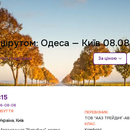
ршрутом: Одеса — Київ
08.08
ибуття місцевий
За ціною
:15
6-08-08
ИБУТТЯ
ПЕРЕВІЗНИК:
ТОВ "ААЗ ТРЕЙДІНГ-А
Україна, Київ
КЛАС:
Комфорт