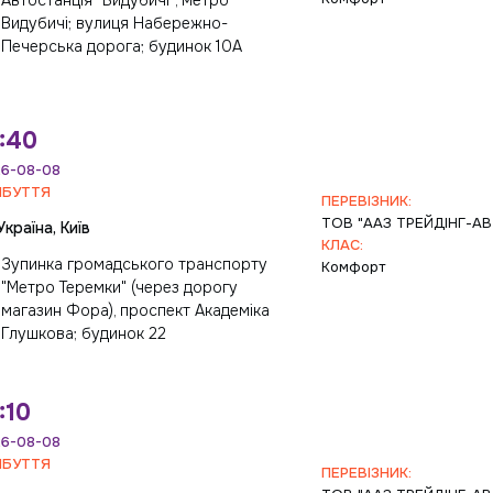
Автостанція "Видубичі", метро
Видубичі; вулиця Набережно-
Печерська дорога; будинок 10А
:40
6-08-08
ИБУТТЯ
ПЕРЕВІЗНИК:
ТОВ "ААЗ ТРЕЙДІНГ-А
Україна, Київ
КЛАС:
Зупинка громадського транспорту
Комфорт
"Метро Теремки" (через дорогу
магазин Фора), проспект Академіка
Глушкова; будинок 22
:10
6-08-08
ИБУТТЯ
ПЕРЕВІЗНИК: