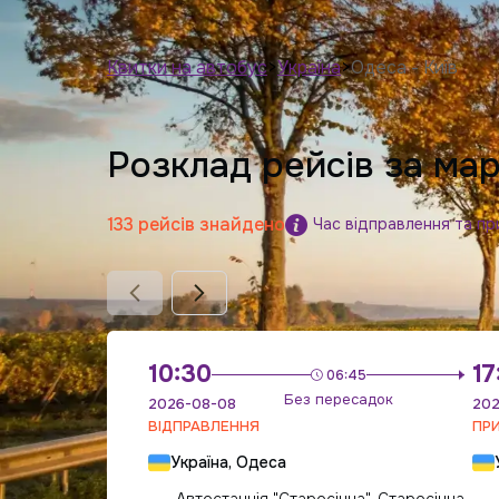
Квитки на автобус
>
Україна
>
Одеса - Київ
Розклад рейсів за ма
133 рейсів знайдено
Час відправлення та пр
10:30
17
06:45
Без пересадок
2026-08-08
202
ВІДПРАВЛЕННЯ
ПР
Україна, Одеса