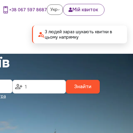
Мій квиток
Укр
+38 067 597 8687
3 людей зараз шукають квитки в
цьому напрямку
їв
Знайти
тра