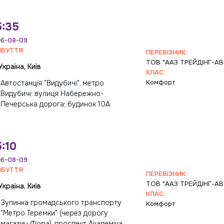
5:35
6-08-09
ИБУТТЯ
ПЕРЕВІЗНИК:
ТОВ "ААЗ ТРЕЙДІНГ-А
Україна, Київ
КЛАС:
Комфорт
Автостанція "Видубичі", метро
Видубичі; вулиця Набережно-
Печерська дорога; будинок 10А
:10
6-08-09
ИБУТТЯ
ПЕРЕВІЗНИК:
ТОВ "ААЗ ТРЕЙДІНГ-А
Україна, Київ
КЛАС:
Зупинка громадського транспорту
Комфорт
"Метро Теремки" (через дорогу
магазин Фора), проспект Академіка