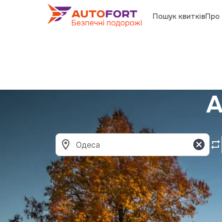
Пошук квитків
Про 
А