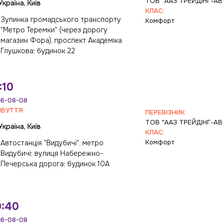
ТОВ "ААЗ ТРЕЙДІНГ-А
Україна, Київ
КЛАС:
Зупинка громадського транспорту
Комфорт
"Метро Теремки" (через дорогу
магазин Фора), проспект Академіка
Глушкова; будинок 22
:10
6-08-08
ИБУТТЯ
ПЕРЕВІЗНИК:
ТОВ "ААЗ ТРЕЙДІНГ-А
Україна, Київ
КЛАС:
Комфорт
Автостанція "Видубичі", метро
Видубичі; вулиця Набережно-
Печерська дорога; будинок 10А
0:40
6-08-08