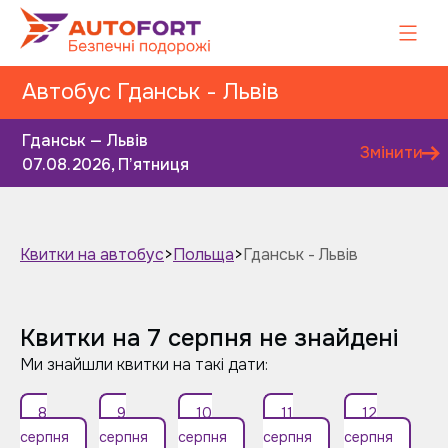
Автобус Гданськ - Львів
Гданськ — Львів
Змінити
07.08.2026, Пʼятниця
Квитки на автобус
>
Польща
>
Гданськ - Львів
Завтра
Післязавтра
Квитки на 7 серпня не знайдені
Ми знайшли квитки на такі дати:
8
9
10
11
12
серпня
серпня
серпня
серпня
серпня