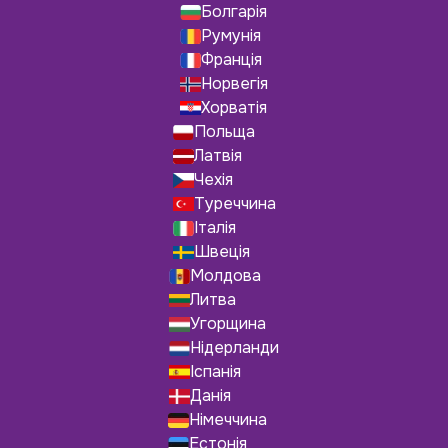
Болгарія
Румунія
Франція
Норвегія
Хорватія
Польща
Латвія
Чехія
Туреччина
Італія
Швеція
Молдова
Литва
Угорщина
Нідерланди
Іспанія
Данія
Німеччина
Естонія