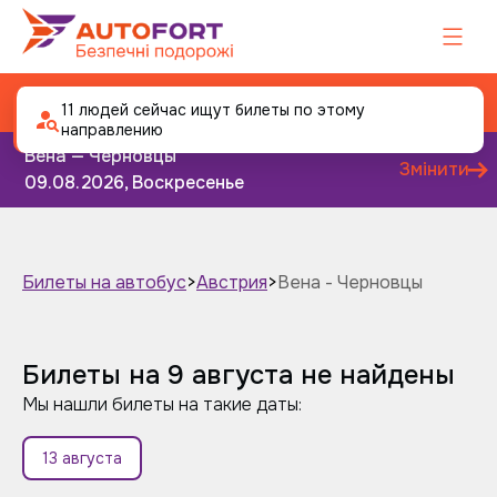
Автобус Вена - Черновцы
11 людей сейчас ищут билеты по этому
направлению
Вена — Черновцы
Змінити
09.08.2026, Воскресенье
Билеты на автобус
>
Австрия
>
Вена - Черновцы
Завтра
Післязавтра
Билеты на 9 августа не найдены
Мы нашли билеты на такие даты:
13 августа