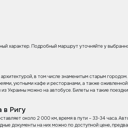
ный характер. Подробный маршрут уточняйте у выбранно
 архитектурой, в том числе знаменитым старым городом.
реями, уютными кафе и ресторанами, а также оживленно
и из Украины можно на автобусе. Билеты на такие поезд
 в Ригу
тавляет около 2 000 км, время в пути – 33-34 часа. Ав
дные документы на них можно по доступной цене, предв