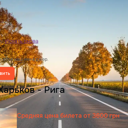
у.
Искать снова
яжется наш менеджер.
вить
Харьков - Рига
Средняя цена билета от 3600 грн