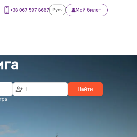
Мой билет
Рус
+38 067 597 8687
ига
Найти
тра