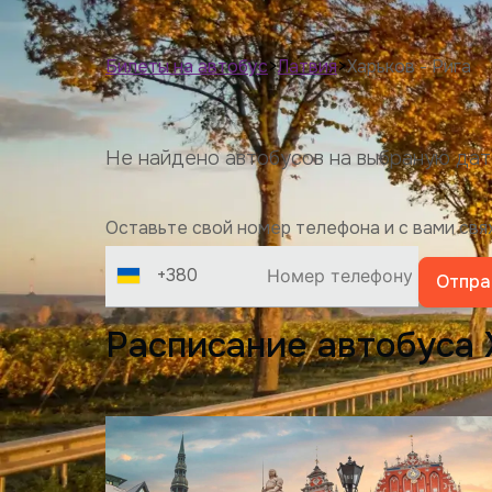
Билеты на автобус
>
Латвия
>
Харьков - Рига
Не найдено автобусов на выбраную дат
Оставьте свой номер телефона и с вами св
+380
Отпра
Расписание автобуса 