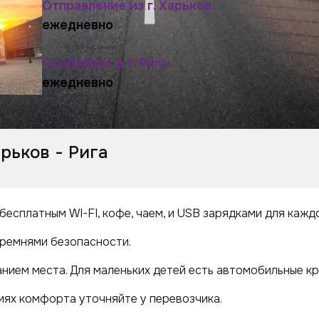
Отправление из г. Харьков:
ежедневно
Прибывает в г. Рига:
ежедневно
рьков - Рига
есплатным WI-FI, кофе, чаем, и USB зарядками для кажд
ремнями безопасности.
нием места. Для маленьких детей есть автомобильные кр
ях комфорта уточняйте у перевозчика.