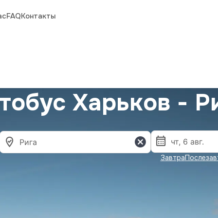
ас
FAQ
Контакты
тобус Харьков - Р
Завтра
Послезав